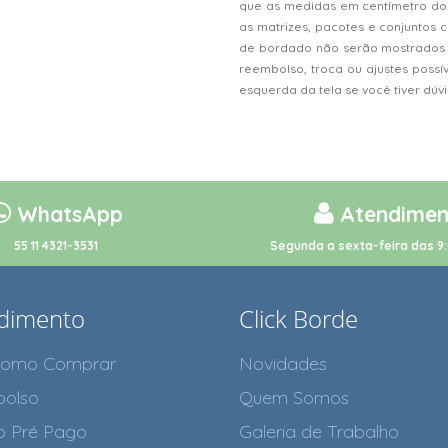
que as medidas em centímetro do
as matrizes, pacotes e conjunto
de bordado não serão mostrados n
reembolso, troca ou ajustes possí
esquerda da tela se você tiver dú
WhatsApp
Atendimen
55 11 4321-3531
Segunda a sexta-feira das 9:
dimento
Click Borde
como Comprar
Novidades
olso
Quem Somos
o Pré Pago
Galeria de Trabalho