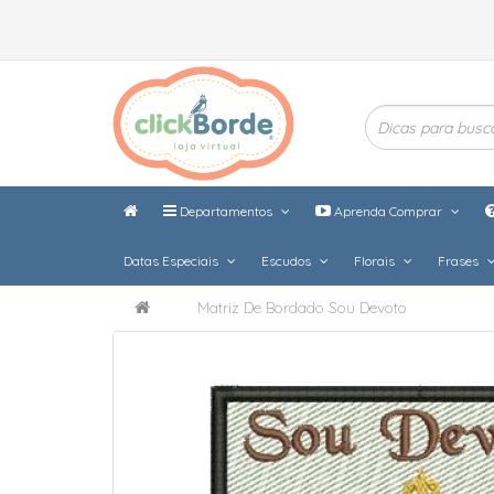
Departamentos
Aprenda Comprar
Datas Especiais
Escudos
Florais
Frases
Matriz De Bordado Sou Devoto