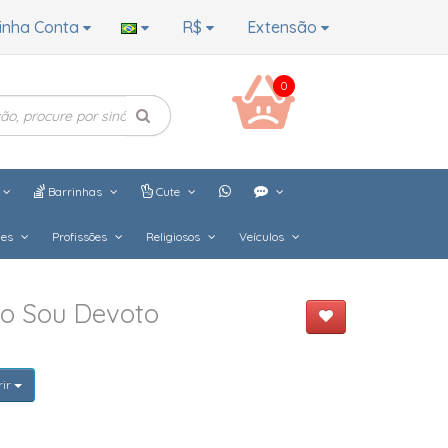
inha Conta
R$
Extensão
0
Barrinhas
Cute
hes
Profissões
Religiosos
Veículos
do Sou Devoto
rir