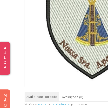
A
J
U
D
A
M
Avalie este Bordado
Avaliações (0)
Á
Você deve
acessar
ou
cadastrar-se
para comentar.
Q