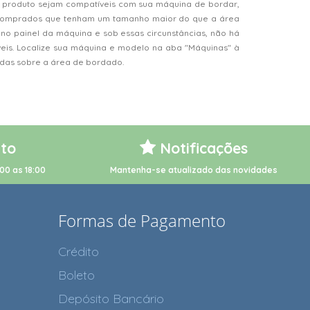
 produto sejam compatíveis com sua máquina de bordar,
s comprados que tenham um tamanho maior do que a área
o painel da máquina e sob essas circunstâncias, não há
veis. Localize sua máquina e modelo na aba "Máquinas" à
vidas sobre a área de bordado.
to
Notificações
00 as 18:00
Mantenha-se atualizado das novidades
Formas de Pagamento
Crédito
Boleto
Depósito Bancário