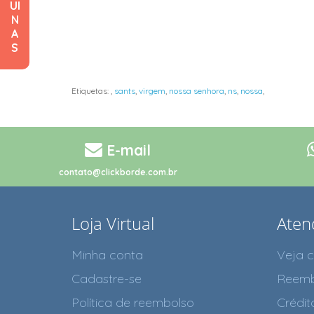
UI
N
A
S
Etiquetas:
,
sants
,
virgem
,
nossa senhora
,
ns
,
nossa
,
E-mail
contato@clickborde.com.br
Loja Virtual
Aten
Minha conta
Veja 
Cadastre-se
Reemb
Política de reembolso
Crédit