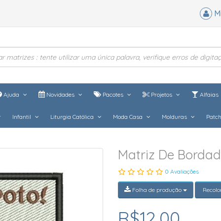
M
Ajuda
Novidades
Pacotes
Projetos
Alfaias
Infantil
Liturgia Católica
Moda Casa
Molduras
Patc
Matriz De Borda
0 Avaliações
Folha de produção
Recolo
R$12,00