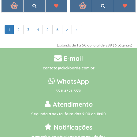
1
2
3
4
5
6
>
>|
Exibindo de 1 a 50 do total de 288 (6 páginas)
E-mail
contato@clickborde.com.br
WhatsApp
55 11 4321-3531
Atendimento
Segunda a sexta-feira das 9:00 as 18:00
Notificações
Mantenha-se atualizado das novidades