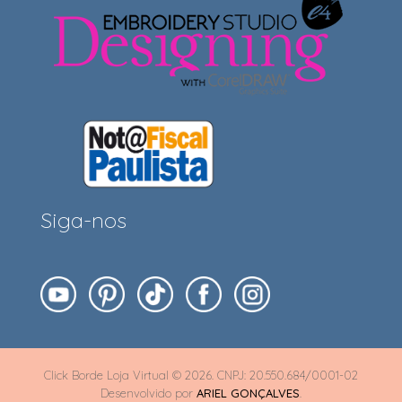
Siga-nos
Click Borde Loja Virtual © 2026. CNPJ: 20.550.684/0001-02
Desenvolvido por
ARIEL GONÇALVES
.