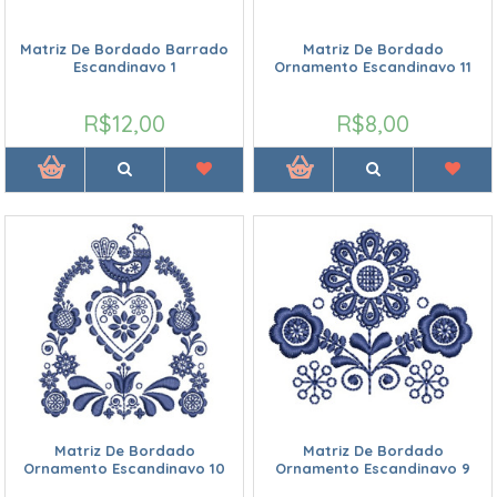
Matriz De Bordado Barrado
Matriz De Bordado
Escandinavo 1
Ornamento Escandinavo 11
R$12,00
R$8,00
Matriz De Bordado
Matriz De Bordado
Ornamento Escandinavo 10
Ornamento Escandinavo 9