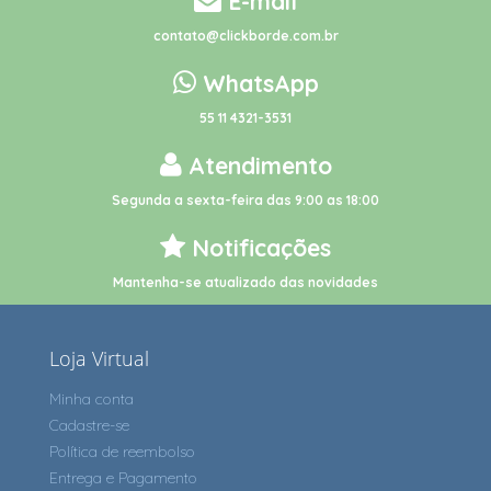
E-mail
contato@clickborde.com.br
WhatsApp
55 11 4321-3531
Atendimento
Segunda a sexta-feira das 9:00 as 18:00
Notificações
Mantenha-se atualizado das novidades
Loja Virtual
Minha conta
Cadastre-se
Política de reembolso
Entrega e Pagamento