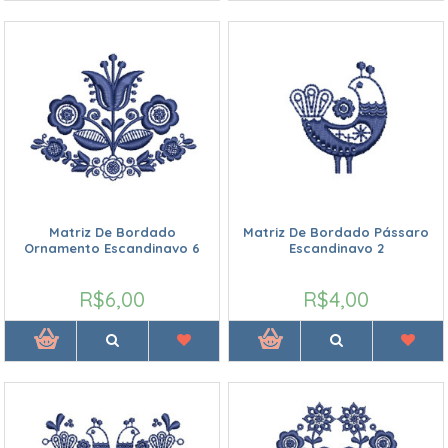
Matriz De Bordado
Matriz De Bordado Pássaro
Ornamento Escandinavo 6
Escandinavo 2
R$6,00
R$4,00