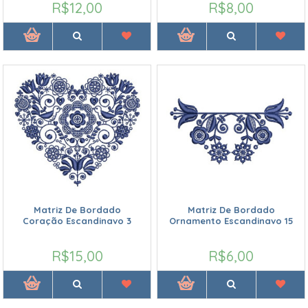
R$12,00
R$8,00
Matriz De Bordado
Matriz De Bordado
Coração Escandinavo 3
Ornamento Escandinavo 15
R$15,00
R$6,00