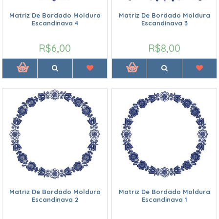
Matriz De Bordado Moldura
Matriz De Bordado Moldura
Escandinava 4
Escandinava 3
R$6,00
R$8,00
Matriz De Bordado Moldura
Matriz De Bordado Moldura
Escandinava 2
Escandinava 1