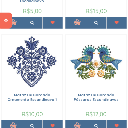
Escandinavo
R$5,00
R$15,00
Matriz De Bordado
Matriz De Bordado
Ornamento Escandinavo 1
Pássaros Escandinavos
R$10,00
R$12,00