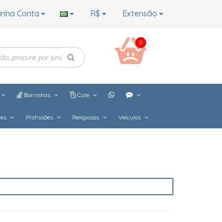
inha Conta
R$
Extensão
0
Barrinhas
Cute
hes
Profissões
Religiosos
Veículos