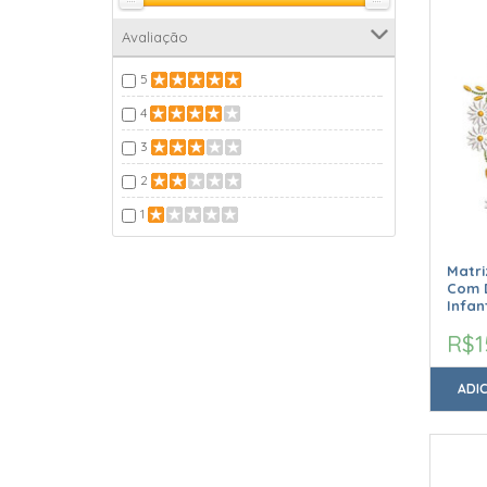
Avaliação
5
4
3
2
1
Matr
Com D
Infant
R$1
ADI