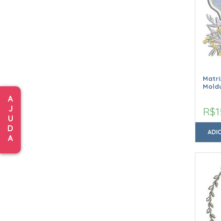
Matri
Moldu
A
J
R$1
U
D
ADI
A