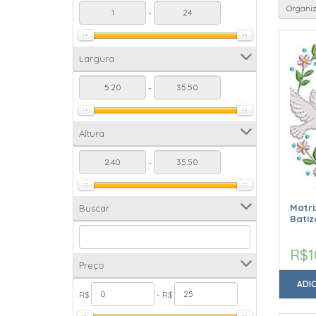
Organiz
-
Largura
-
Altura
-
Matr
Buscar
Bati
R$1
Preço
ADI
R$
- R$