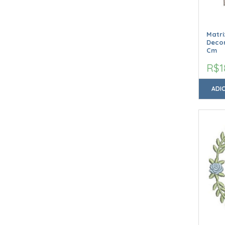
Matr
Decor
Cm
R$1
ADI