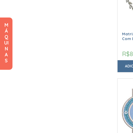
M
Á
Matr
Q
Com D
UI
N
R$8
A
S
ADI