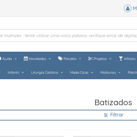
M
Ajuda
Novidades
Pacotes
Projetos
Alfaias
Infantil
Liturgia Católica
Moda Casa
Molduras
Patc
Batizados
Filtrar