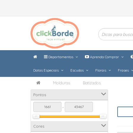
Departamentos
Aprenda Comprar
Datas Especiais
Escudos
Florais
Frases
Molduras
Batizados
Pontos
-
Cores