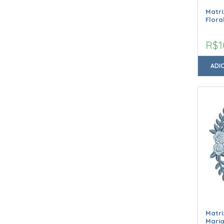
Matr
Flora
R$1
ADI
Matr
Maria