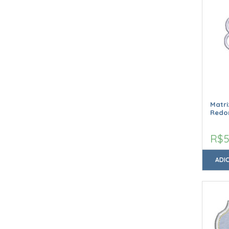
Matr
Redo
R$5
ADI