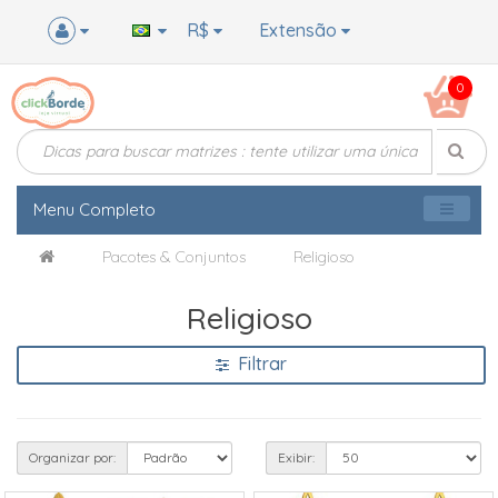
R$
Extensão
0
Menu Completo
Pacotes & Conjuntos
Religioso
Religioso
Filtrar
Organizar por:
Exibir: