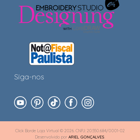
Siga-nos
Click Borde Loja Virtual © 2026. CNPJ: 20.550.684/0001-02
Desenvolvido por
ARIEL GONÇALVES
.