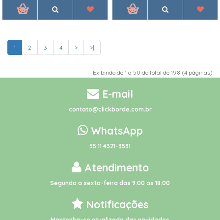
1
2
3
4
>
>|
Exibindo de 1 a 50 do total de 198 (4 páginas)
E-mail
contato@clickborde.com.br
WhatsApp
55 11 4321-3531
Atendimento
Segunda a sexta-feira das 9:00 as 18:00
Notificações
Mantenha-se atualizado das novidades