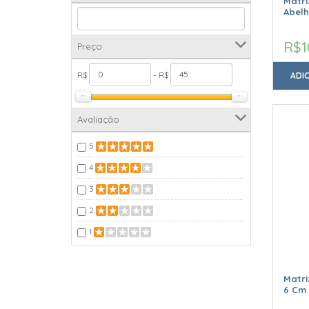
Matri
Abel
R$1
Preço
R$
- R$
ADI
Avaliação
5
4
3
2
1
Matr
6 Cm