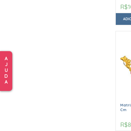
R$1
ADI
A
J
U
D
A
Matri
Cm
R$8