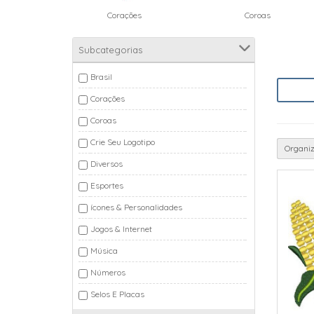
l
Corações
Coroas
Subcategorias
Brasil
Corações
Coroas
Crie Seu Logotipo
Organiz
Diversos
Esportes
ícones & Personalidades
Jogos & Internet
Música
Números
Selos E Placas