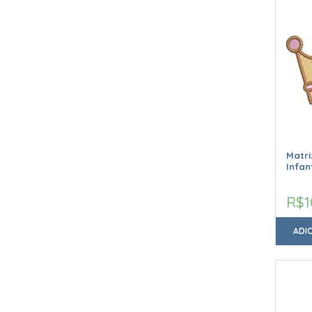
Matr
Infan
R$1
ADI