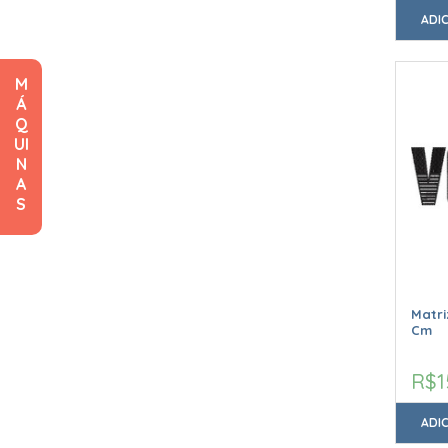
ADI
M
Á
Q
UI
N
A
S
Matri
Cm
R$1
ADI