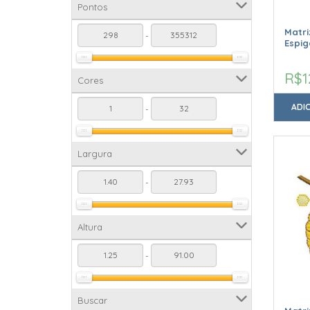
Pontos
Matr
-
Espig
R$1
Cores
ADI
-
Largura
-
Altura
-
Buscar