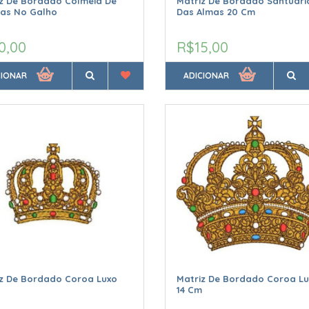
z De Bordado Colméia De
Matriz De Bordado Santuári
has No Galho
Das Almas 20 Cm
0,00
R$15,00
CIONAR
ADICIONAR
iz De Bordado Coroa Luxo
Matriz De Bordado Coroa Lu
14 Cm