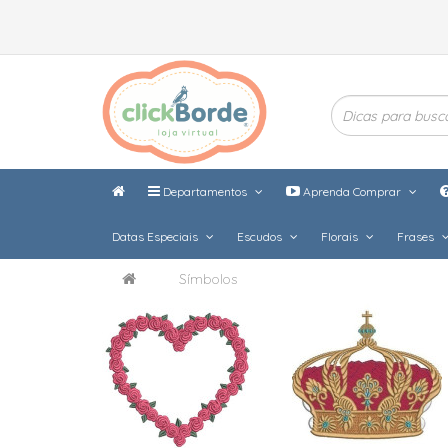
Departamentos
Aprenda Comprar
Datas Especiais
Escudos
Florais
Frases
Símbolos