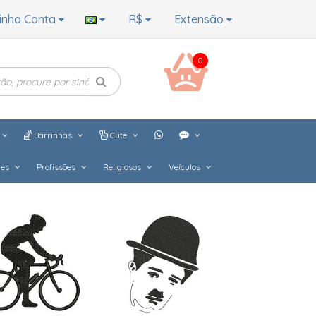
inha Conta
R$
Extensão
0
Barrinhas
Cute
hes
Profissões
Religiosos
Veículos