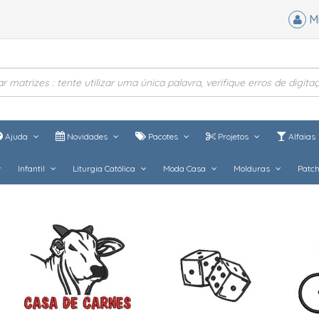
M
Ajuda
Novidades
Pacotes
Projetos
Alfaias
Infantil
Liturgia Católica
Moda Casa
Molduras
Patc