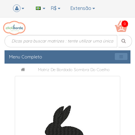
R$
Extensão
0
Menu Completo
Matriz De Bordado Sombra Do Coelho