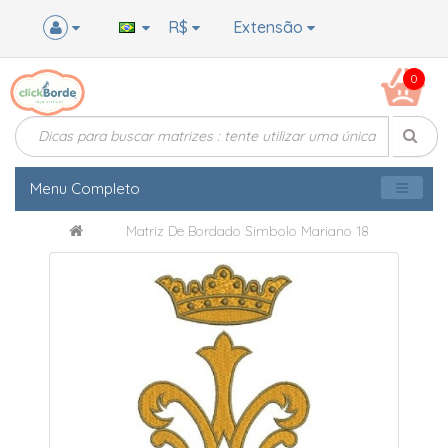
R$
Extensão
0
Menu Completo
Matriz De Bordado Simbolo Mariano 18