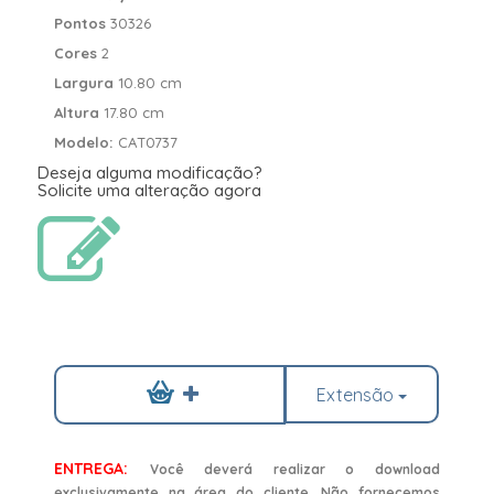
Pontos
30326
Cores
2
Largura
10.80 cm
Altura
17.80 cm
Modelo:
CAT0737
Deseja alguma modificação?
Solicite uma alteração agora
Extensão
ENTREGA:
Você deverá realizar o download
exclusivamente na área do cliente. Não fornecemos