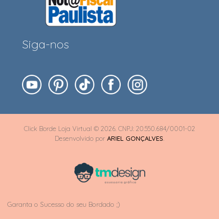
Siga-nos
Click Borde Loja Virtual © 2026. CNPJ: 20.550.684/0001-02
Desenvolvido por
ARIEL GONÇALVES
.
Garanta o Sucesso do seu Bordado ;)