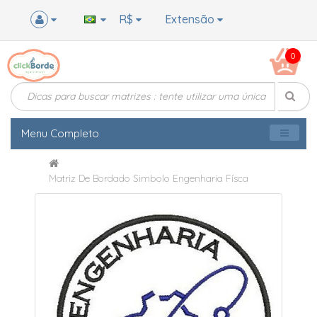
R$
Extensão
0
Menu Completo
Matriz De Bordado Simbolo Engenharia Físca