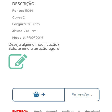
DESCRIÇÃO
Pontos
5064
Cores
2
Largura
9.00 cm
Altura
9.00 cm
Modelo:
PROF0019
Deseja alguma modificação?
Solicite uma alteração agora
Extensão
ENTREGA:
Você deverá realizar o download