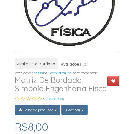
Avalie este Bordado
Avaliações (0)
Você deve
acessar
ou
cadastrar-se
para comentar.
Matriz De Bordado
Simbolo Engenharia Físca
0 Avaliações
Folha de produção
Recolorir
R$8,00