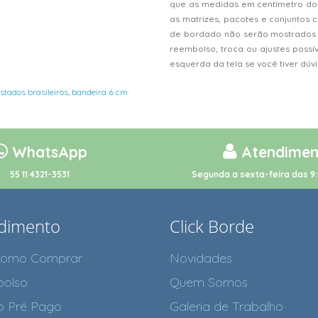
que as medidas em centímetro do
as matrizes, pacotes e conjunto
de bordado não serão mostrados n
reembolso, troca ou ajustes possí
esquerda da tela se você tiver dú
stados brasileiros
,
bandeira 6 cm
WhatsApp
Atendimen
55 11 4321-3531
Segunda a sexta-feira das 9:
dimento
Click Borde
como Comprar
Novidades
olso
Quem Somos
o Pré Pago
Galeria de Trabalho