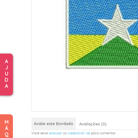
A
J
U
D
A
M
Avalie este Bordado
Avaliações (0)
Á
Você deve
acessar
ou
cadastrar-se
para comentar.
Q