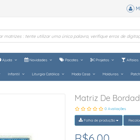
M
Ajuda
Novidades
Pacotes
Projetos
Alfaias
Infantil
Liturgia Católica
Moda Casa
Molduras
Patc
Matriz De Borda
0 Avaliações
Folha de produção
Recolo
R$6,00