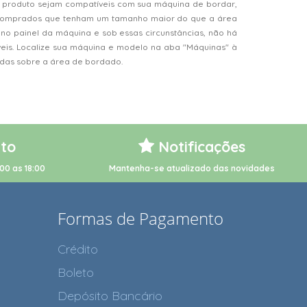
 produto sejam compatíveis com sua máquina de bordar,
s comprados que tenham um tamanho maior do que a área
o painel da máquina e sob essas circunstâncias, não há
veis. Localize sua máquina e modelo na aba "Máquinas" à
vidas sobre a área de bordado.
to
Notificações
00 as 18:00
Mantenha-se atualizado das novidades
Formas de Pagamento
Crédito
Boleto
Depósito Bancário