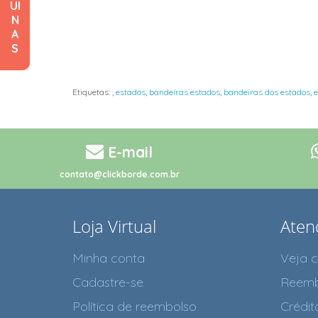
UI
N
A
S
Etiquetas:
,
estados
,
bandeiras estados
,
bandeiras dos estados
,
e
E-mail
contato@clickborde.com.br
Loja Virtual
Aten
Minha conta
Veja 
Cadastre-se
Reemb
Política de reembolso
Crédit