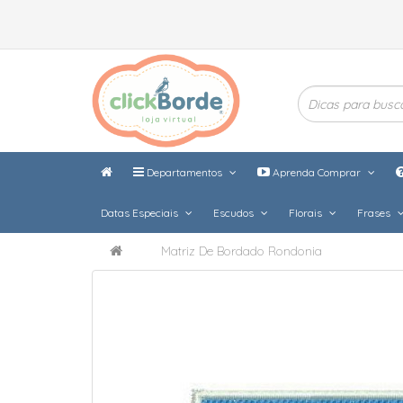
Departamentos
Aprenda Comprar
Datas Especiais
Escudos
Florais
Frases
Matriz De Bordado Rondonia