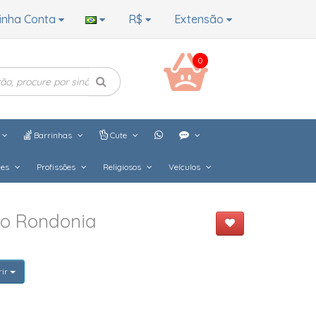
inha Conta
R$
Extensão
0
Barrinhas
Cute
hes
Profissões
Religiosos
Veículos
do Rondonia
rir