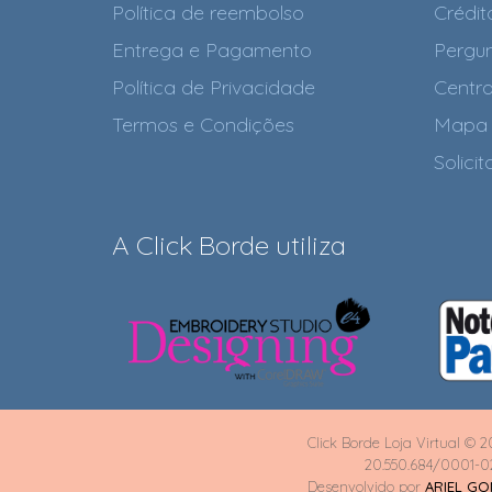
Política de reembolso
Crédit
Entrega e Pagamento
Pergun
Política de Privacidade
Centra
Termos e Condições
Mapa 
Solici
A Click Borde utiliza
Click Borde Loja Virtual © 2
20.550.684/0001-0
Desenvolvido por
ARIEL G