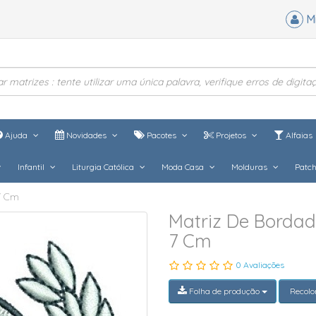
M
Ajuda
Novidades
Pacotes
Projetos
Alfaias
Infantil
Liturgia Católica
Moda Casa
Molduras
Patc
7 Cm
Matriz De Borda
7 Cm
0 Avaliações
Folha de produção
Recolo