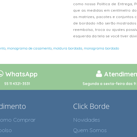
como nossa Política de Entrega, 
que as medidas em centímetro do
as matrizes, pacotes e conjunto
de bordado não serão mostrados n
reembolso, troca ou ajustes possí
esquerda da tela se você tiver dú
nto
,
monograma de casamento
,
moldura bordada
,
monograma bordado
WhatsApp
Atendimen
55 11 4321-3531
Segunda a sexta-feira das 9:
dimento
Click Borde
como Comprar
Novidades
olso
Quem Somos