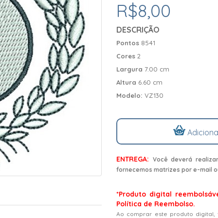
R$8,00
DESCRIÇÃO
Pontos
8541
Cores
2
Largura
7.00 cm
Altura
6.60 cm
Modelo:
VZ130
Adiciona
ENTREGA:
Você deverá realiza
fornecemos matrizes por e-mail o
*Produto digital reembolsáv
Política de Reembolso.
Ao comprar este produto digital,