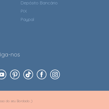
Depósito Bancário
PIX
Paypal
iga-nos
sso do seu Bordado ;)