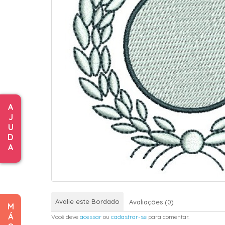
A
J
U
D
A
Avalie este Bordado
Avaliações (0)
M
Á
Você deve
acessar
ou
cadastrar-se
para comentar.