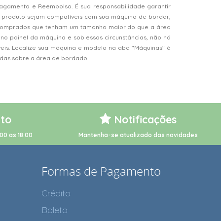
Pagamento e Reembolso. É sua responsabilidade garantir
 produto sejam compatíveis com sua máquina de bordar,
s comprados que tenham um tamanho maior do que a área
o painel da máquina e sob essas circunstâncias, não há
veis. Localize sua máquina e modelo na aba "Máquinas" à
vidas sobre a área de bordado.
to
Notificações
00 as 18:00
Mantenha-se atualizado das novidades
Formas de Pagamento
Crédito
Boleto