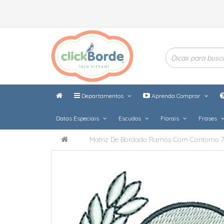
Departamentos
Aprenda Comprar
Datas Especiais
Escudos
Florais
Frases
Matriz De Bordado Ramos Com Contorno 