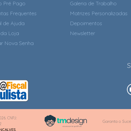
o Pré Pago
Galeria de Trabalho
tas Frequentes
Matrizes Personalizadas
l de Ajuda
Depoimentos
da Loja
Newsletter
tar Nova Senha
S
026. CNPJ:
Garanta o Suce
2
ONÇALVES
.