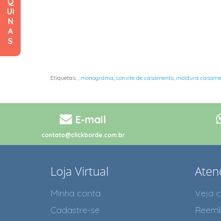
Q
UI
N
A
S
Etiquetas:
,
monograma
,
convite de casamento
,
moldura casame
E-mail
contato@clickborde.com.br
Loja Virtual
Aten
Minha conta
Veja 
Cadastre-se
Reemb