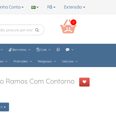
inha Conta
R$
Extensão
0
Barrinhas
Cute
hes
Profissões
Religiosos
Veículos
do Ramos Com Contorno
rir