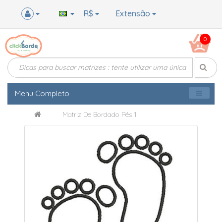
R$
Extensão
0
Menu Completo
Matriz De Bordado Pés 1