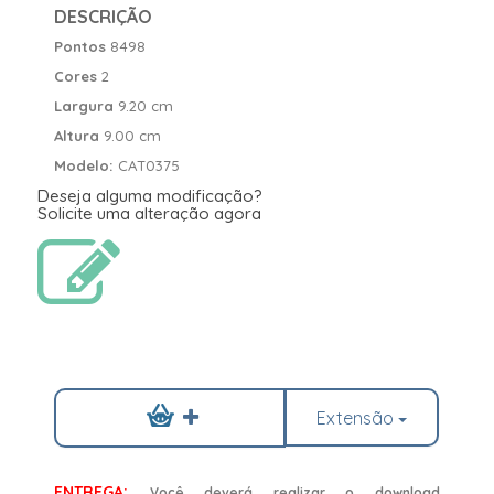
DESCRIÇÃO
Pontos
8498
Cores
2
Largura
9.20 cm
Altura
9.00 cm
Modelo:
CAT0375
Deseja alguma modificação?
Solicite uma alteração agora
Extensão
ENTREGA:
Você deverá realizar o download