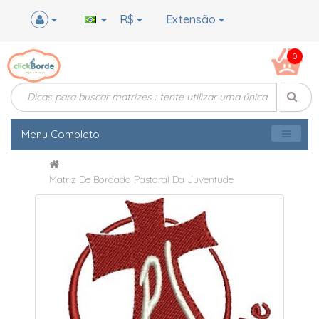
R$
Extensão
0
Menu Completo
Matriz De Bordado Pastoral Da Juventude