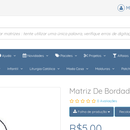
M
Ajuda
Novidades
Pacotes
Projetos
Alfaias
Infantil
Liturgia Católica
Moda Casa
Molduras
Patc
Matriz De Bordad
0 Avaliações
Folha de produção
Recolo
R$5,00