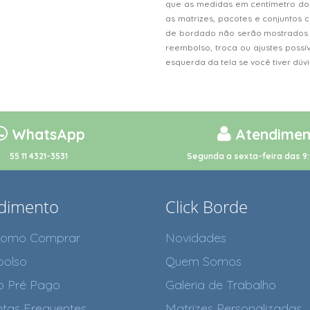
que as medidas em centímetro do
as matrizes, pacotes e conjunto
de bordado não serão mostrados n
reembolso, troca ou ajustes possí
esquerda da tela se você tiver dú
WhatsApp
Atendimen
55 11 4321-3531
Segunda a sexta-feira das 9:
dimento
Click Borde
como Comprar
Novidades
olso
Quem Somos
o Pré Pago
Galeria de Trabalho
tas Frequentes
Matrizes Personalizadas