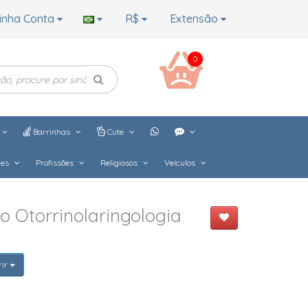
inha Conta
R$
Extensão
0
Barrinhas
Cute
hes
Profissões
Religiosos
Veículos
o Otorrinolaringologia
rir