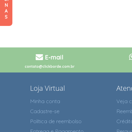
N
A
S
E-mail
contato@clickborde.com.br
Loja Virtual
Aten
Minha conta
Veja 
Cadastre-se
Reemb
Política de reembolso
Crédit
Entrega e Pagamento
Pergun