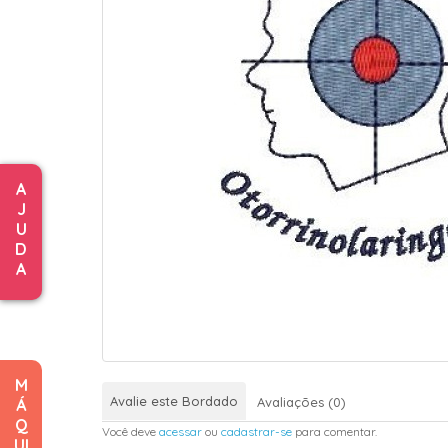
A
J
U
D
A
M
Avalie este Bordado
Avaliações (0)
Á
Q
Você deve
acessar
ou
cadastrar-se
para comentar.
UI