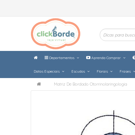
Departamentos
Aprenda Comprar
Datas Especiais
Escudos
Florais
Frases
Matriz De Bordado Otorrinolaringologia