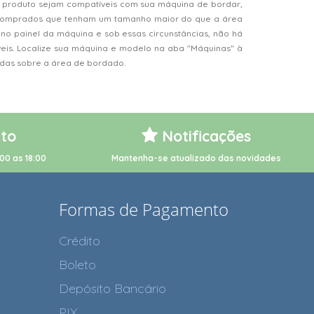
 produto sejam compatíveis com sua máquina de bordar,
s comprados que tenham um tamanho maior do que a área
o painel da máquina e sob essas circunstâncias, não há
veis. Localize sua máquina e modelo na aba "Máquinas" à
vidas sobre a área de bordado.
to
Notificações
00 as 18:00
Mantenha-se atualizado das novidades
Formas de Pagamento
Crédito
Boleto
Depósito Bancário
PIX