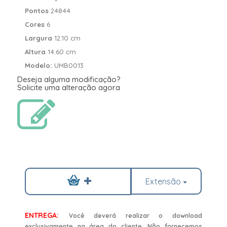
Pontos
24844
Cores
6
Largura
12.10 cm
Altura
14.60 cm
Modelo:
UMB0013
Deseja alguma modificação?
Solicite uma alteração agora
Extensão
ENTREGA:
Você deverá realizar o download
exclusivamente na área do cliente. Não fornecemos