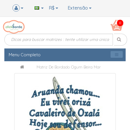
R$
Extensão
0
Menu Completo
Matriz De Bordado Ogum Beira Mar