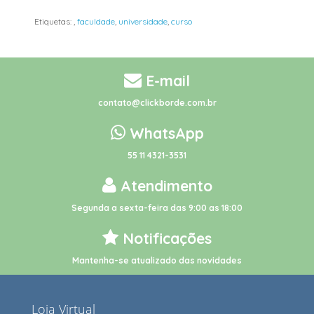
Etiquetas:
,
faculdade
,
universidade
,
curso
E-mail
contato@clickborde.com.br
WhatsApp
55 11 4321-3531
Atendimento
Segunda a sexta-feira das 9:00 as 18:00
Notificações
Mantenha-se atualizado das novidades
Loja Virtual