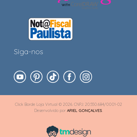
Siga-nos
Click Borde Loja Virtual © 2026. CNPJ: 20.550.684/0001-02
Desenvolvido por
ARIEL GONÇALVES
.