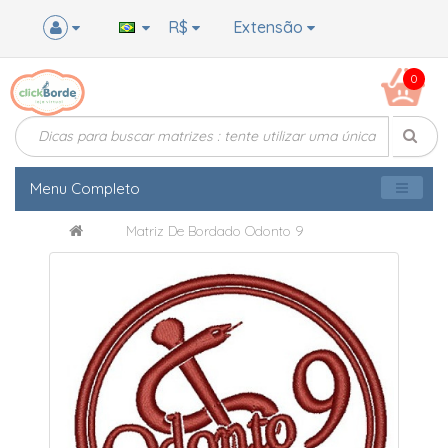
R$
Extensão
0
Menu Completo
Matriz De Bordado Odonto 9