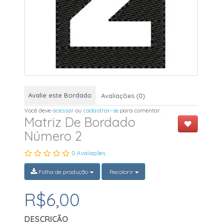
Avalie este Bordado
Avaliações (0)
Você deve
acessar
ou
cadastrar-se
para comentar.
Matriz De Bordado
Número 2
0 Avaliações
Folha de produção
Recolorir
R$6,00
DESCRIÇÃO