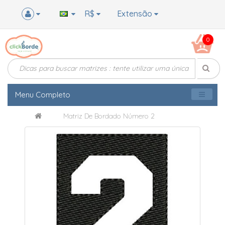
R$
Extensão
0
Menu Completo
Matriz De Bordado Número 2