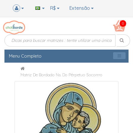
R$
Extensão
0
Menu Completo
Matriz De Bordado Ns. Do Pérpetuo Socorrro