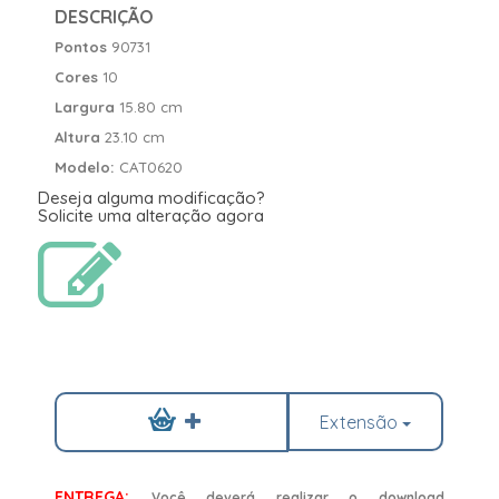
DESCRIÇÃO
Pontos
90731
Cores
10
Largura
15.80 cm
Altura
23.10 cm
Modelo:
CAT0620
Deseja alguma modificação?
Solicite uma alteração agora
Extensão
ENTREGA:
Você deverá realizar o download