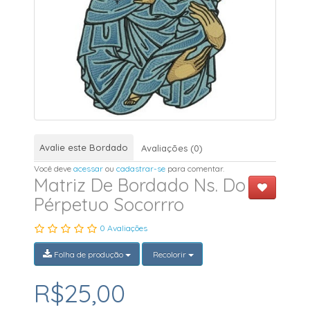
Avalie este Bordado
Avaliações (0)
Você deve
acessar
ou
cadastrar-se
para comentar.
Matriz De Bordado Ns. Do
Pérpetuo Socorrro
0 Avaliações
Folha de produção
Recolorir
R$25,00