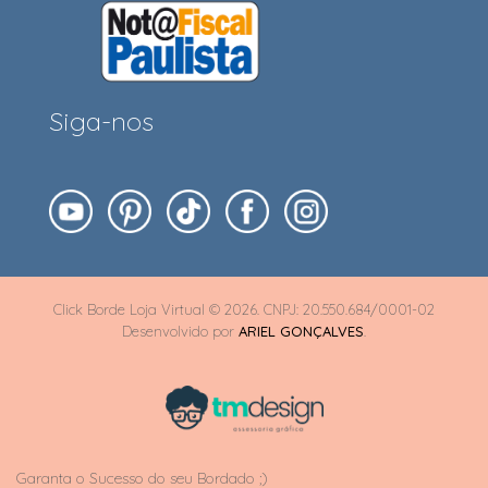
Siga-nos
Click Borde Loja Virtual © 2026. CNPJ: 20.550.684/0001-02
Desenvolvido por
ARIEL GONÇALVES
.
Garanta o Sucesso do seu Bordado ;)