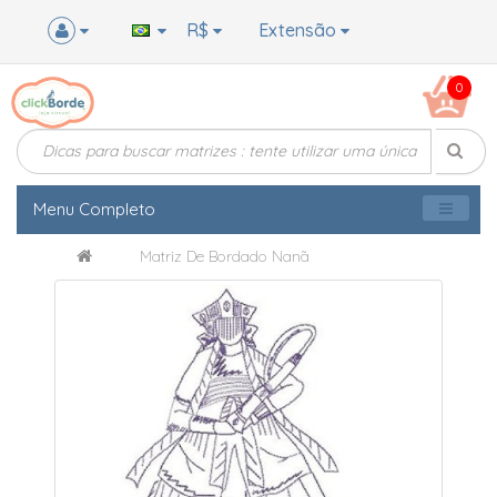
R$
Extensão
0
Menu Completo
Matriz De Bordado Nanã