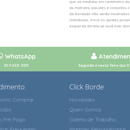
que as medidas em centímetro do
as matrizes, pacotes e conjunto
de bordado não serão mostrados n
reembolso, troca ou ajustes possí
esquerda da tela se você tiver dú
WhatsApp
Atendimen
55 11 4321-3531
Segunda a sexta-feira das 9:
dimento
Click Borde
como Comprar
Novidades
olso
Quem Somos
o Pré Pago
Galeria de Trabalho
tas Frequentes
Matrizes Personalizadas