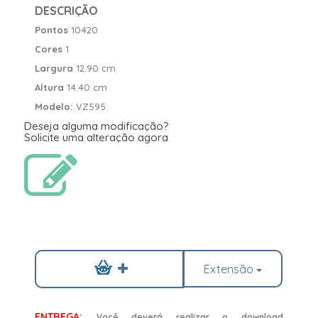
DESCRIÇÃO
Pontos
10420
Cores
1
Largura
12.90 cm
Altura
14.40 cm
Modelo:
VZ595
Deseja alguma modificação?
Solicite uma alteração agora
Extensão
ENTREGA:
Você deverá realizar o download