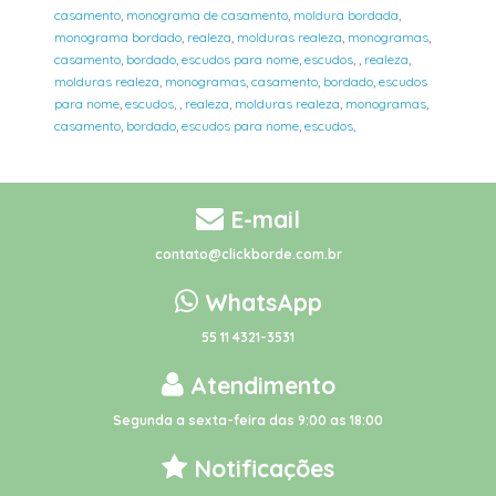
casamento
,
monograma de casamento
,
moldura bordada
,
monograma bordado
,
realeza
,
molduras realeza
,
monogramas
,
casamento
,
bordado
,
escudos para nome
,
escudos
,
,
realeza
,
molduras realeza
,
monogramas
,
casamento
,
bordado
,
escudos
para nome
,
escudos
,
,
realeza
,
molduras realeza
,
monogramas
,
casamento
,
bordado
,
escudos para nome
,
escudos
,
E-mail
contato@clickborde.com.br
WhatsApp
55 11 4321-3531
Atendimento
Segunda a sexta-feira das 9:00 as 18:00
Notificações