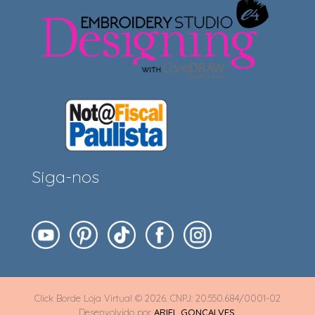
Siga-nos
Click Borde Loja Virtual © 2026. CNPJ: 20.550.684/0001-02
Desenvolvido por
ARIEL GONÇALVES
.