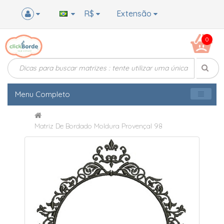
R$
Extensão
0
Menu Completo
Matriz De Bordado Moldura Provençal 98