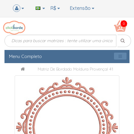
R$
Extensão
0
Menu Completo
Matriz De Bordado Moldura Provençal 41