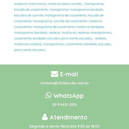
moldura matrimonio
,
moldura para convite
,
,
monograma
,
brasão de casamento
,
monograma
,
monograma bordado
,
escudos de convite
,
monograma de casamento
,
escudo de
casamento
,
monograma
,
convite de casamento
,
moldura
casamento
,
monograma de casamento
,
moldura bordada
,
monograma bordado
,
realeza
,
molduras realeza
,
monogramas
,
casamento
,
bordado
,
escudos para nome
,
escudos
,
,
realeza
,
molduras realeza
,
monogramas
,
casamento
,
bordado
,
escudos
para nome
,
escudos
,
E-mail
contato@clickborde.com.br
WhatsApp
55 11 4321-3531
Atendimento
Segunda a sexta-feira das 9:00 as 18:00