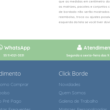
que as medidas em centímetro do
as matrizes, pacotes e conjunto
de bordado não serão mostrados n
reembolso, troca ou ajustes possí
esquerda da tela se você tiver dú
WhatsApp
Atendimen
55 11 4321-3531
Segunda a sexta-feira das 9:
dimento
Click Borde
como Comprar
Novidades
olso
Quem Somos
o Pré Pago
Galeria de Trabalho
tas Frequentes
Matrizes Personalizadas