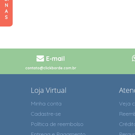
N
A
S
E-mail
contato@clickborde.com.br
Loja Virtual
Aten
Minha conta
Veja 
Cadastre-se
Reemb
Política de reembolso
Crédit
Entrega e Pagamento
Pergun