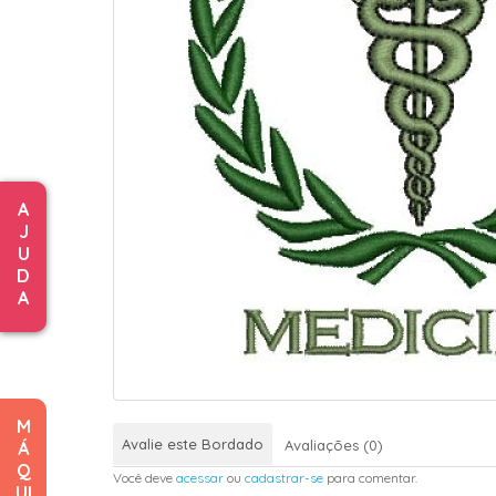
A
J
U
D
A
M
Avalie este Bordado
Avaliações (0)
Á
Q
Você deve
acessar
ou
cadastrar-se
para comentar.
UI