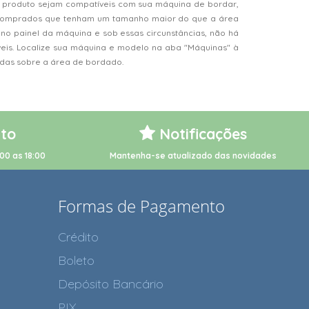
 produto sejam compatíveis com sua máquina de bordar,
s comprados que tenham um tamanho maior do que a área
o painel da máquina e sob essas circunstâncias, não há
veis. Localize sua máquina e modelo na aba "Máquinas" à
vidas sobre a área de bordado.
to
Notificações
00 as 18:00
Mantenha-se atualizado das novidades
Formas de Pagamento
Crédito
Boleto
Depósito Bancário
PIX