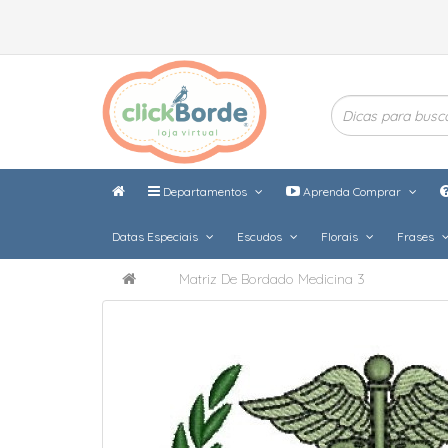
Departamentos
Aprenda Comprar
Datas Especiais
Escudos
Florais
Frases
Matriz De Bordado Medicina 3