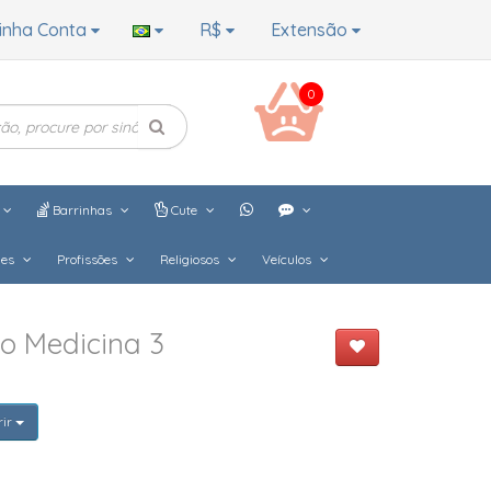
inha Conta
R$
Extensão
0
Barrinhas
Cute
hes
Profissões
Religiosos
Veículos
o Medicina 3
rir