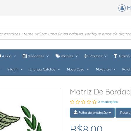
M
Ajuda
Novidades
Pacotes
Projetos
Alfaias
Infantil
Liturgia Católica
Moda Casa
Molduras
Patc
Matriz De Bordad
0 Avaliações
Folha de produção
Recolo
R$8,00