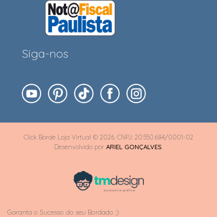
Siga-nos
Click Borde Loja Virtual © 2026. CNPJ: 20.550.684/0001-02
Desenvolvido por
ARIEL GONÇALVES
.
Garanta o Sucesso do seu Bordado ;)