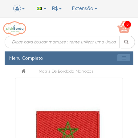
R$
Extensão
0
Menu Completo
Matriz De Bordado Marrocos