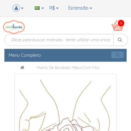
R$
Extensão
0
Menu Completo
Matriz De Bordado Mãos Com Flor