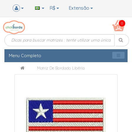
R$
Extensão
0
Menu Completo
Matriz De Bordado Libéria