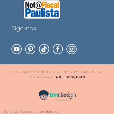
Siga-nos
Click Borde Loja Virtual © 2026. CNPJ: 20.550.684/0001-02
Desenvolvido por
ARIEL GONÇALVES
.
Garanta o Sucesso do seu Bordado ;)