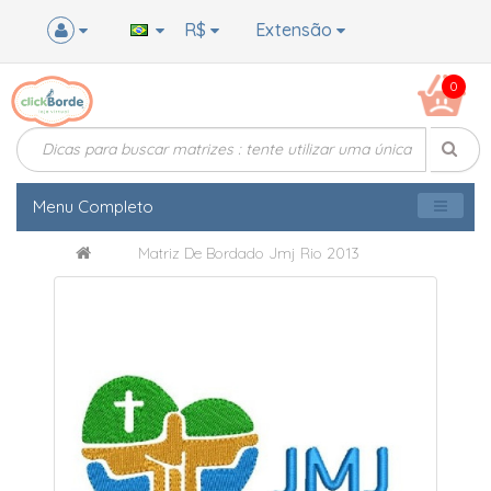
R$
Extensão
0
Menu Completo
Matriz De Bordado Jmj Rio 2013