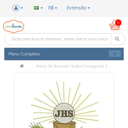
R$
Extensão
0
Menu Completo
Matriz De Bordado Hóstia Consagrada 2