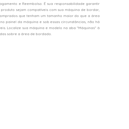
Pagamento e Reembolso. É sua responsabilidade garantir
 produto sejam compatíveis com sua máquina de bordar,
s comprados que tenham um tamanho maior do que a área
o painel da máquina e sob essas circunstâncias, não há
veis. Localize sua máquina e modelo na aba "Máquinas" à
vidas sobre a área de bordado.