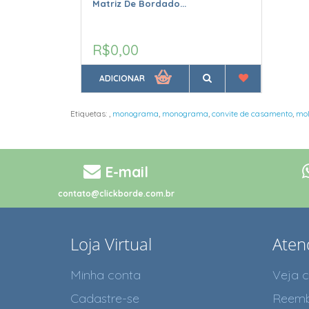
Matriz De Bordado...
R$0,00
ADICIONAR
Etiquetas:
,
monograma
,
monograma
,
convite de casamento
,
mo
E-mail
contato@clickborde.com.br
Loja Virtual
Aten
Minha conta
Veja 
Cadastre-se
Reemb