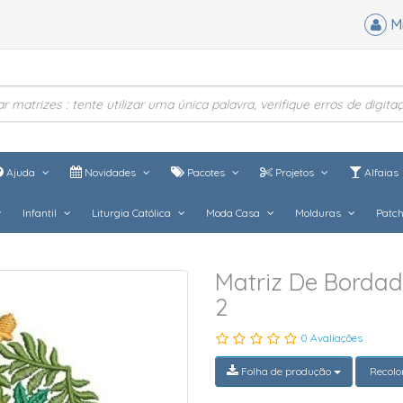
M
Ajuda
Novidades
Pacotes
Projetos
Alfaias
Infantil
Liturgia Católica
Moda Casa
Molduras
Patc
Matriz De Bordad
2
0 Avaliações
Folha de produção
Recolo