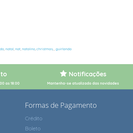
do
,
natal
,
nat
,
natalino
,
christmas
,
,
guirlanda
to
Notificações
00 as 18:00
Mantenha-se atualizado das novidades
Formas de Pagamento
Crédito
Boleto