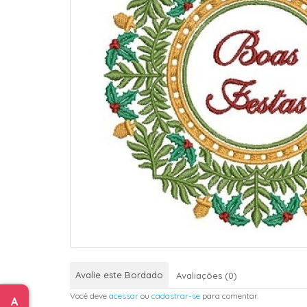
Avalie este Bordado
Avaliações (0)
Você deve
acessar
ou
cadastrar-se
para comentar.
A