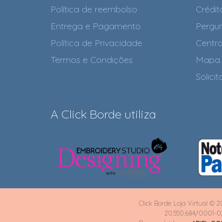
Política de reembolso
Crédit
Entrega e Pagamento
Pergun
Política de Privacidade
Centra
Termos e Condições
Mapa 
Solici
A Click Borde utiliza
Click Borde Loja Virtual © 2
20.550.684/0001-0