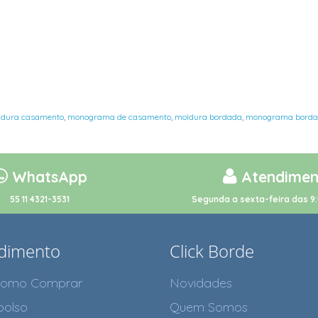
ldura casamento
,
monograma de casamento
,
moldura bordada
,
monograma borda
WhatsApp
Atendimen
55 11 4321-3531
Segunda a sexta-feira das 9:
dimento
Click Borde
como Comprar
Novidades
olso
Quem Somos