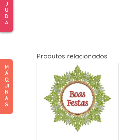
J
U
D
A
Produtos relacionados
M
Á
Q
UI
N
A
S