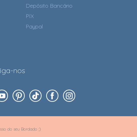
Depósito Bancário
PIX
Paypal
iga-nos
sso do seu Bordado ;)