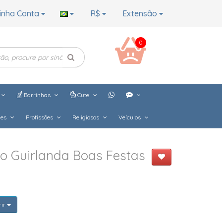
inha Conta
R$
Extensão
0
Barrinhas
Cute
hes
Profissões
Religiosos
Veículos
o Guirlanda Boas Festas
rir