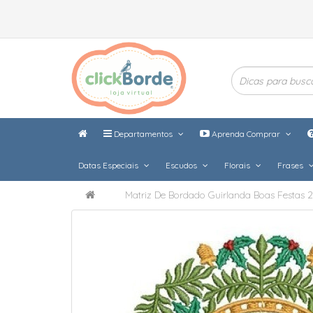
Departamentos
Aprenda Comprar
Datas Especiais
Escudos
Florais
Frases
Matriz De Bordado Guirlanda Boas Festas 2