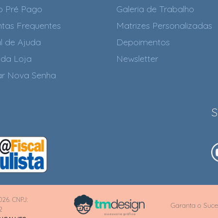
o Pré Pago
Galeria de Trabalho
tas Frequentes
Matrizes Personalizadas
l de Ajuda
Depoimentos
da Loja
Newsletter
tar Nova Senha
S
026. CNPJ:
Garanta o Suce
2