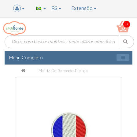
R$
Extensão
0
Menu Completo
Matriz De Bordado França