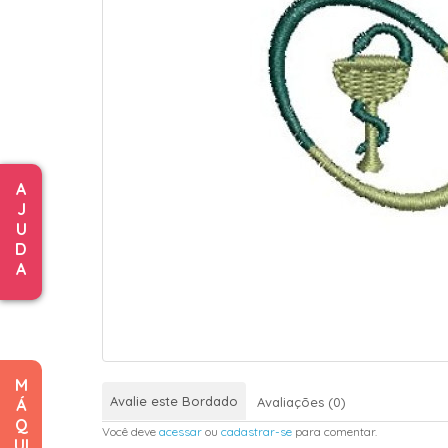
A
J
U
D
A
M
Avalie este Bordado
Avaliações (0)
Á
Q
Você deve
acessar
ou
cadastrar-se
para comentar.
UI