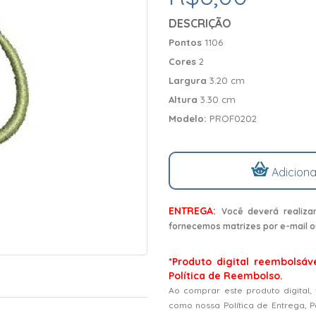
DESCRIÇÃO
Pontos
1106
Cores
2
Largura
3.20 cm
Altura
3.30 cm
Modelo:
PROF0202
Adiciona
ENTREGA:
Você deverá realiza
fornecemos matrizes por e-mail o
*Produto digital reembolsáv
Política de Reembolso.
Ao comprar este produto digital,
como nossa Política de Entrega, 