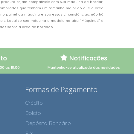
 produto sejam compatíveis com sua máquina de bordar,
s comprados que tenham um tamanho maior do que a área
o painel da máquina e sob essas circunstâncias, não há
veis. Localize sua máquina e modelo na aba "Máquinas" à
vidas sobre a área de bordado.
to
Notificações
00 as 18:00
Mantenha-se atualizado das novidades
Formas de Pagamento
Crédito
Boleto
Depósito Bancário
PIX