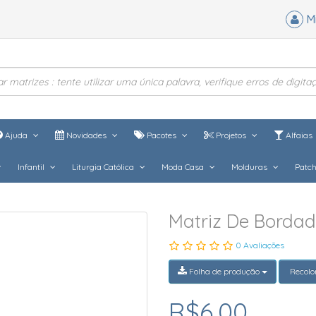
M
Ajuda
Novidades
Pacotes
Projetos
Alfaias
Infantil
Liturgia Católica
Moda Casa
Molduras
Patc
Matriz De Borda
0 Avaliações
Folha de produção
Recolo
R$6,00