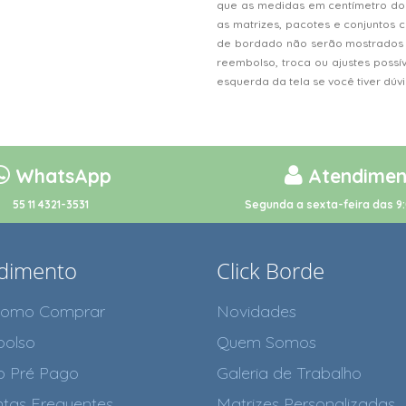
que as medidas em centímetro do
as matrizes, pacotes e conjunto
de bordado não serão mostrados n
reembolso, troca ou ajustes possí
esquerda da tela se você tiver dú
WhatsApp
Atendimen
55 11 4321-3531
Segunda a sexta-feira das 9:
dimento
Click Borde
como Comprar
Novidades
olso
Quem Somos
o Pré Pago
Galeria de Trabalho
tas Frequentes
Matrizes Personalizadas