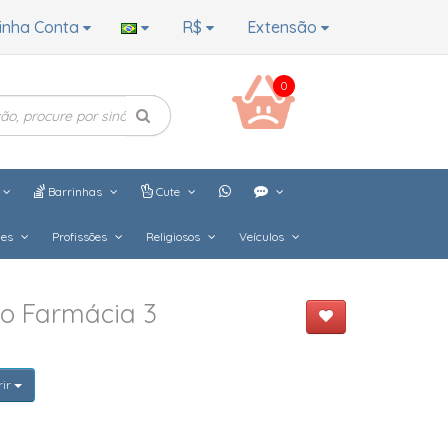
inha Conta
R$
Extensão
0
Barrinhas
Cute
hes
Profissões
Religiosos
Veículos
do Farmácia 3
rir