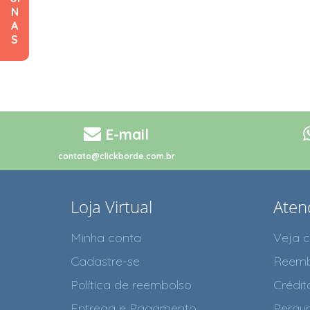
N
A
S
E-mail
contato@clickborde.com.br
Loja Virtual
Aten
Minha conta
Veja 
Cadastre-se
Reemb
Política de reembolso
Crédit
Entrega e Pagamento
Pergun