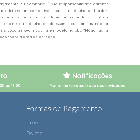
Pagamento e Reembolso. É sua responsabilidade garantir
 produto sejam compatíveis com sua máquina de bordar,
s comprados que tenham um tamanho maior do que a área
o painel da máquina e sob essas circunstâncias, não há
veis. Localize sua máquina e modelo na aba "Máquinas" à
vidas sobre a área de bordado.
to
Notificações
00 as 18:00
Mantenha-se atualizado das novidades
Formas de Pagamento
Crédito
Boleto