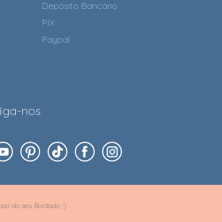
Depósito Bancário
PIX
Paypal
iga-nos
sso do seu Bordado ;)