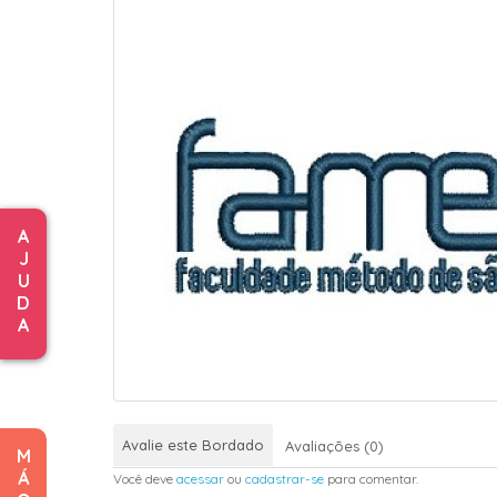
A
J
U
D
A
Avalie este Bordado
Avaliações (0)
M
Á
Você deve
acessar
ou
cadastrar-se
para comentar.