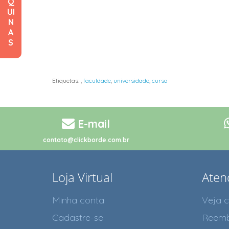
Q
UI
N
A
S
Etiquetas:
,
faculdade
,
universidade
,
curso
E-mail
contato@clickborde.com.br
Loja Virtual
Aten
Minha conta
Veja 
Cadastre-se
Reemb