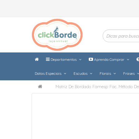
Departamentos
Aprenda Comprar
Datas Especiais
Escudos
Florais
Frases
Matriz De Bordado Famesp Fac. Método De