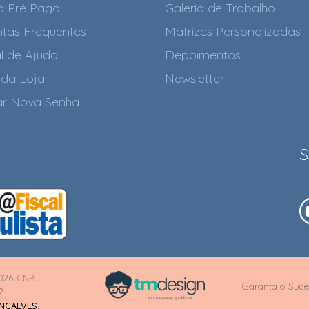
o Pré Pago
Galeria de Trabalho
tas Frequentes
Matrizes Personalizadas
l de Ajuda
Depoimentos
da Loja
Newsletter
tar Nova Senha
S
026. CNPJ:
Garanta o Suce
2
ONÇALVES
.