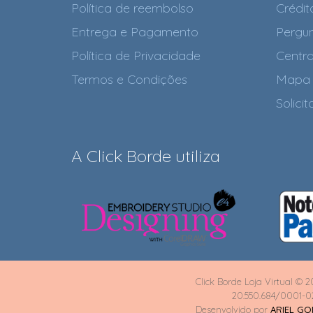
Política de reembolso
Crédit
Entrega e Pagamento
Pergun
Política de Privacidade
Centra
Termos e Condições
Mapa 
Solici
A Click Borde utiliza
Click Borde Loja Virtual © 2
20.550.684/0001-0
Desenvolvido por
ARIEL G