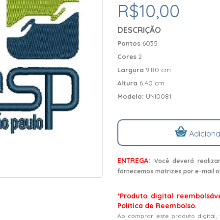
R$10,00
DESCRIÇÃO
Pontos
6035
Cores
2
Largura
9.80 cm
Altura
6.40 cm
Modelo:
UNI0081
Adiciona
ENTREGA:
Você deverá realiza
fornecemos matrizes por e-mail o
*Produto digital reembolsáv
Política de Reembolso.
Ao comprar este produto digital,