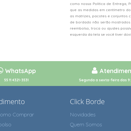
como nossa Política de Entrega, 
que as medidas em centímetro do
as matrizes, pacotes e conjunto
de bordado não serão mostrados n
reembolso, troca ou ajustes possí
esquerda da tela se você tiver dú
WhatsApp
Atendimen
55 11 4321-3531
Segunda a sexta-feira das 9:
dimento
Click Borde
como Comprar
Novidades
olso
Quem Somos