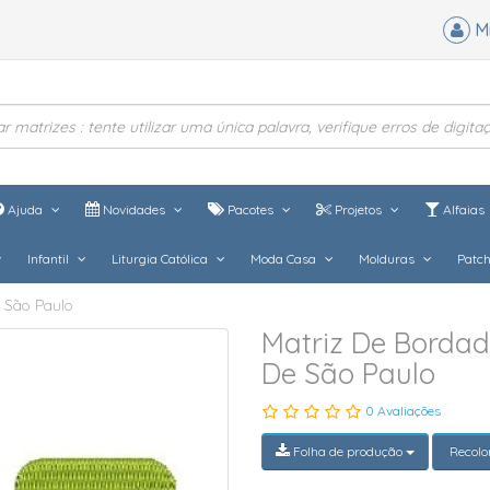
M
Ajuda
Novidades
Pacotes
Projetos
Alfaias
Infantil
Liturgia Católica
Moda Casa
Molduras
Patc
 São Paulo
Matriz De Borda
De São Paulo
0 Avaliações
Folha de produção
Recolo