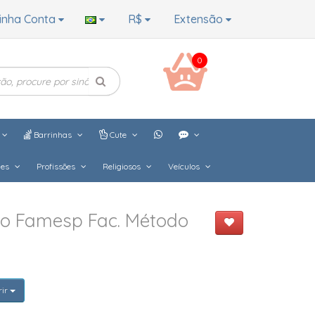
inha Conta
R$
Extensão
0
Barrinhas
Cute
hes
Profissões
Religiosos
Veículos
do Famesp Fac. Método
rir