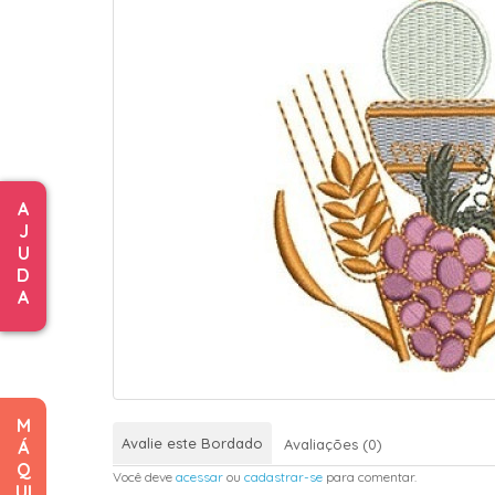
A
J
U
D
A
M
Avalie este Bordado
Avaliações (0)
Á
Q
Você deve
acessar
ou
cadastrar-se
para comentar.
UI