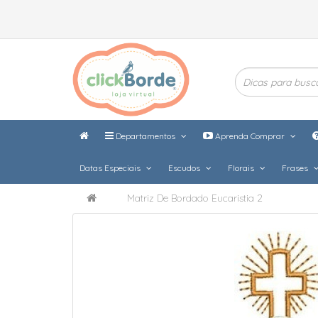
Departamentos
Aprenda Comprar
Datas Especiais
Escudos
Florais
Frases
Matriz De Bordado Eucaristia 2