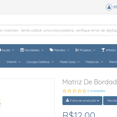
M
Ajuda
Novidades
Pacotes
Projetos
Alfaias
Infantil
Liturgia Católica
Moda Casa
Molduras
Patc
Matriz De Bordad
0 Avaliações
Folha de produção
Recolo
R$12,00