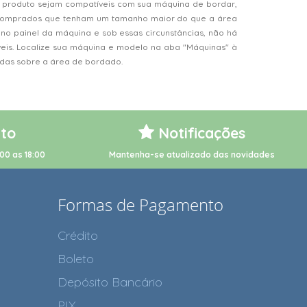
 produto sejam compatíveis com sua máquina de bordar,
s comprados que tenham um tamanho maior do que a área
o painel da máquina e sob essas circunstâncias, não há
veis. Localize sua máquina e modelo na aba "Máquinas" à
vidas sobre a área de bordado.
to
Notificações
00 as 18:00
Mantenha-se atualizado das novidades
Formas de Pagamento
Crédito
Boleto
Depósito Bancário
PIX