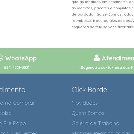
que as medidas em centímetro do
as matrizes, pacotes e conjunto
de bordado não serão mostrados n
reembolso, troca ou ajustes possí
esquerda da tela se você tiver dú
WhatsApp
Atendimen
55 11 4321-3531
Segunda a sexta-feira das 9:
dimento
Click Borde
como Comprar
Novidades
olso
Quem Somos
o Pré Pago
Galeria de Trabalho
tas Frequentes
Matrizes Personalizadas