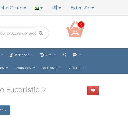
inha Conta
R$
Extensão
0
Barrinhas
Cute
hes
Profissões
Religiosos
Veículos
o Eucaristia 2
rir