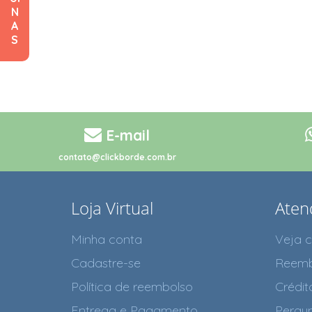
N
A
S
E-mail
contato@clickborde.com.br
Loja Virtual
Aten
Minha conta
Veja 
Cadastre-se
Reemb
Política de reembolso
Crédit
Entrega e Pagamento
Pergun