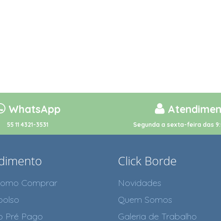
WhatsApp
Atendimen
55 11 4321-3531
Segunda a sexta-feira das 9:
dimento
Click Borde
como Comprar
Novidades
olso
Quem Somos
o Pré Pago
Galeria de Trabalho