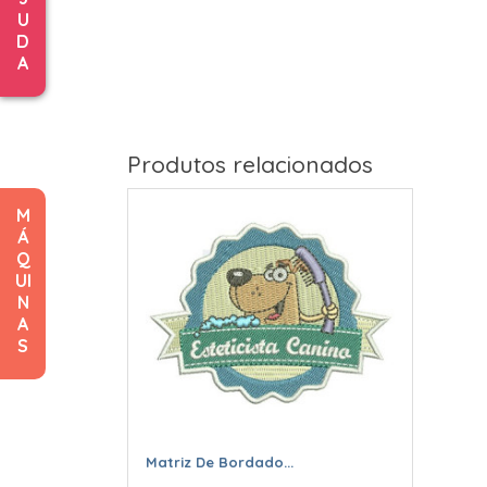
U
D
A
Produtos relacionados
M
Á
Q
UI
N
A
S
Matriz De Bordado...