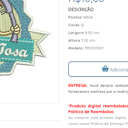
DESCRIÇÃO
Pontos
16306
Cores
12
Largura
9.50 cm
Altura
7.20 cm
Modelo:
PROF0301
Adiciona
ENTREGA:
Você deverá realiza
fornecemos matrizes por e-mail o
*Produto digital reembolsáv
Política de Reembolso.
Ao comprar este produto digital,
como nossa Política de Entrega, 