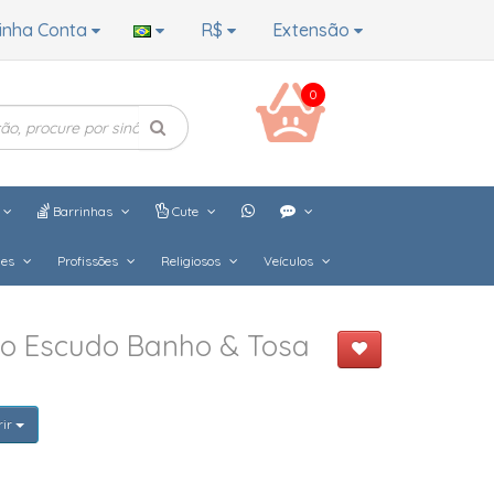
inha Conta
R$
Extensão
0
Barrinhas
Cute
hes
Profissões
Religiosos
Veículos
do Escudo Banho & Tosa
rir