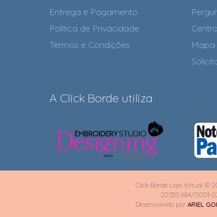
Entrega e Pagamento
Pergun
Política de Privacidade
Centra
Termos e Condições
Mapa 
Solici
A Click Borde utiliza
Click Borde Loja Virtual © 2
20.550.684/0001-0
Desenvolvido por
ARIEL G