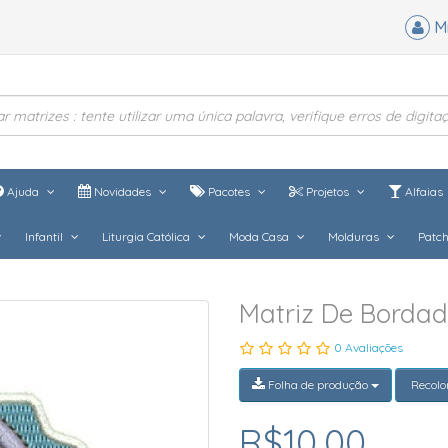
M
Ajuda
Novidades
Pacotes
Projetos
Alfaias
Infantil
Liturgia Católica
Moda Casa
Molduras
Patc
Matriz De Borda
0 Avaliações
Folha de produção
Recolo
R$10,00