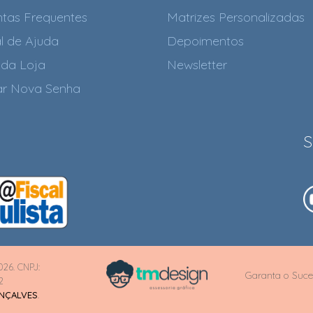
tas Frequentes
Matrizes Personalizadas
l de Ajuda
Depoimentos
da Loja
Newsletter
tar Nova Senha
S
026. CNPJ:
Garanta o Suce
2
ONÇALVES
.