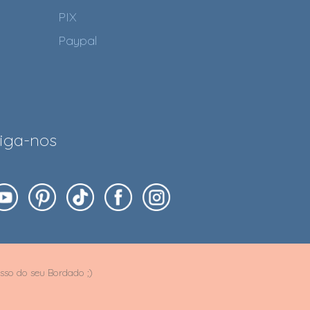
PIX
Paypal
iga-nos
sso do seu Bordado ;)