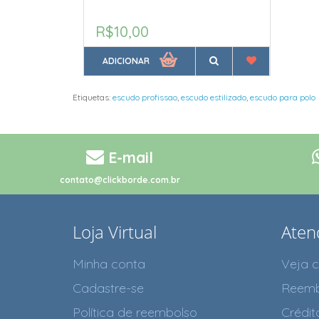
R$10,00
ADICIONAR
Etiquetas:
escudo profissao
,
escudo estilizado
,
escudo para polo
E-mail
contato@clickborde.com.br
Loja Virtual
Aten
Minha conta
Veja 
Cadastre-se
Reemb
Política de reembolso
Crédit