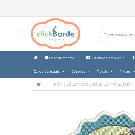
Departamentos
Aprenda Comprar
Datas Especiais
Escudos
Florais
Frases
Matriz De Bordado Escudo Banho & Tosa