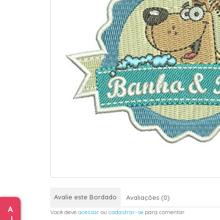
Avalie este Bordado
Avaliações (0)
A
Você deve
acessar
ou
cadastrar-se
para comentar.
J