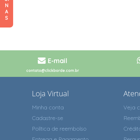
N
A
S
E-mail
contato@clickborde.com.br
Loja Virtual
Aten
Minha conta
Veja 
Cadastre-se
Reemb
Política de reembolso
Crédit
Entrega e Pagamento
Pergun