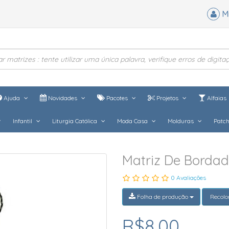
M
Ajuda
Novidades
Pacotes
Projetos
Alfaias
Infantil
Liturgia Católica
Moda Casa
Molduras
Patc
Matriz De Bordad
0 Avaliações
Folha de produção
Recolo
R$8,00