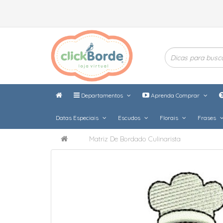
Departamentos
Aprenda Comprar
Datas Especiais
Escudos
Florais
Frases
Matriz De Bordado Culinarista