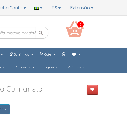
inha Conta
R$
Extensão
0
Barrinhas
Cute
hes
Profissões
Religiosos
Veículos
o Culinarista
rir