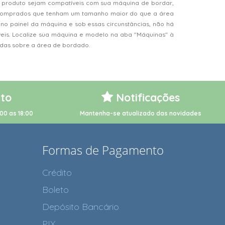
 produto sejam compatíveis com sua máquina de bordar,
s comprados que tenham um tamanho maior do que a área
o painel da máquina e sob essas circunstâncias, não há
veis. Localize sua máquina e modelo na aba "Máquinas" à
vidas sobre a área de bordado.
to
Notificações
00 as 18:00
Mantenha-se atualizado das novidades
Formas de Pagamento
Crédito
Boleto
Depósito Bancário
PIX