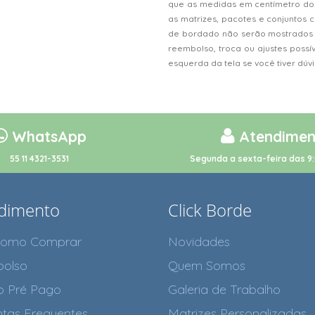
que as medidas em centímetro do
as matrizes, pacotes e conjunto
de bordado não serão mostrados n
reembolso, troca ou ajustes possí
esquerda da tela se você tiver dú
WhatsApp
Atendimen
55 11 4321-3531
Segunda a sexta-feira das 9:
dimento
Click Borde
como Comprar
Novidades
olso
Quem Somos
o Pré Pago
Galeria de Trabalho
tas Frequentes
Matrizes Personalizadas