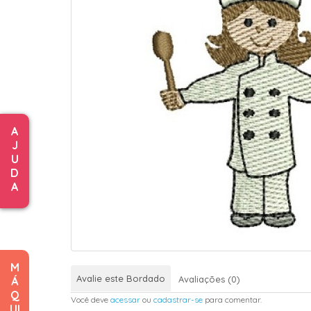
A
J
U
D
A
M
Avalie este Bordado
Avaliações (0)
Á
Q
Você deve
acessar
ou
cadastrar-se
para comentar.
UI