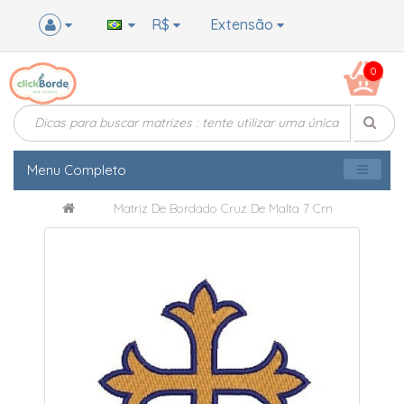
R$
Extensão
0
Menu Completo
Matriz De Bordado Cruz De Malta 7 Cm