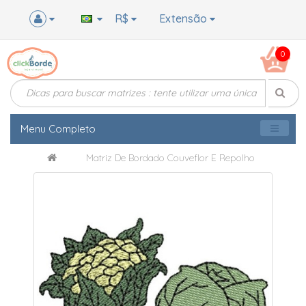
R$
Extensão
0
Menu Completo
Matriz De Bordado Couveflor E Repolho