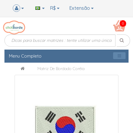
R$
Extensão
0
Menu Completo
Matriz De Bordado Coréia