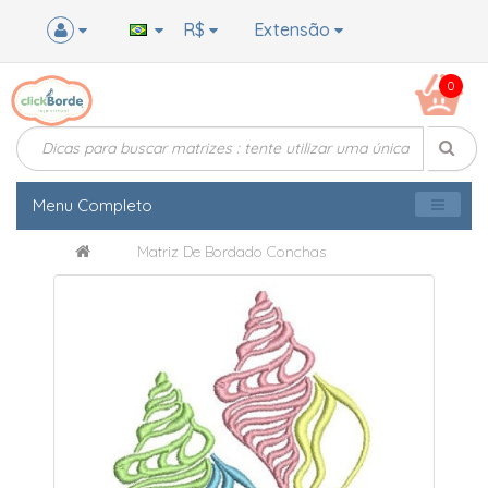
R$
Extensão
0
Menu Completo
Matriz De Bordado Conchas