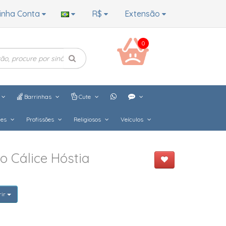
inha Conta
R$
Extensão
0
Barrinhas
Cute
hes
Profissões
Religiosos
Veículos
o Cálice Hóstia
rir