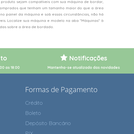
 produto sejam compatíveis com sua máquina de bordar,
s comprados que tenham um tamanho maior do que a área
o painel da máquina e sob essas circunstâncias, não há
veis. Localize sua máquina e modelo na aba "Máquinas" à
vidas sobre a área de bordado.
to
Notificações
00 as 18:00
Mantenha-se atualizado das novidades
Formas de Pagamento
Crédito
Boleto
Depósito Bancário
PIX