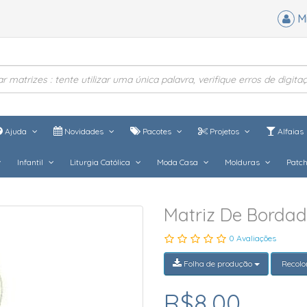
M
Ajuda
Novidades
Pacotes
Projetos
Alfaias
Infantil
Liturgia Católica
Moda Casa
Molduras
Patc
Matriz De Bordad
0 Avaliações
Folha de produção
Recolo
R$8,00