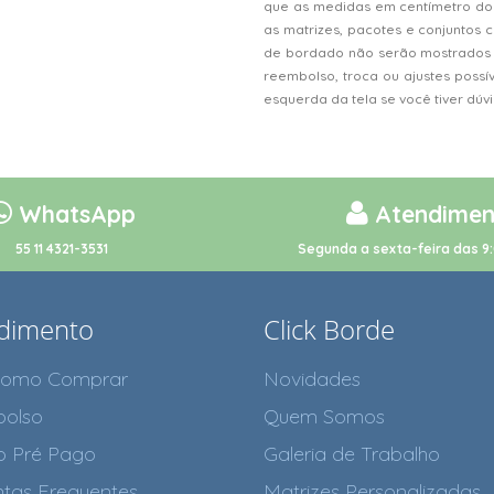
que as medidas em centímetro do
as matrizes, pacotes e conjunto
de bordado não serão mostrados n
reembolso, troca ou ajustes possí
esquerda da tela se você tiver dú
WhatsApp
Atendimen
55 11 4321-3531
Segunda a sexta-feira das 9:
dimento
Click Borde
como Comprar
Novidades
olso
Quem Somos
o Pré Pago
Galeria de Trabalho
tas Frequentes
Matrizes Personalizadas