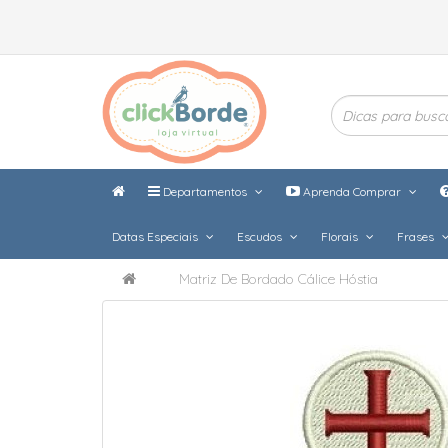
Departamentos
Aprenda Comprar
Datas Especiais
Escudos
Florais
Frases
Matriz De Bordado Cálice Hóstia