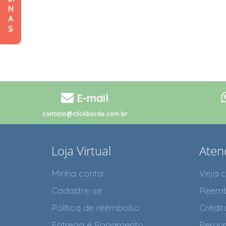
N
A
S
E-mail
contato@clickborde.com.br
Loja Virtual
Aten
Minha conta
Veja 
Cadastre-se
Reemb
Política de reembolso
Crédit
Entrega e Pagamento
Pergun