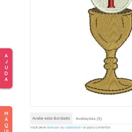
A
J
U
D
A
M
Avalie este Bordado
Avaliações (0)
Á
Q
Você deve
acessar
ou
cadastrar-se
para comentar.
UI