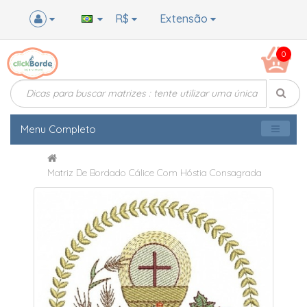
R$
Extensão
0
Menu Completo
Matriz De Bordado Cálice Com Hóstia Consagrada