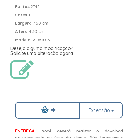
Pontos
2745
Cores
1
Largura
7.50 cm
Altura
4.30 cm
Modelo:
ADA1016
Deseja alguma modificação?
Solicite uma alteração agora
Extensão
ENTREGA:
Você deverá realizar o download
exclusivamente na área do cliente. Não fornecemos