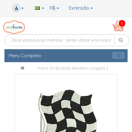
R$
Extensão
0
Menu Completo
Matriz De Bordado Bandeira Largada 2