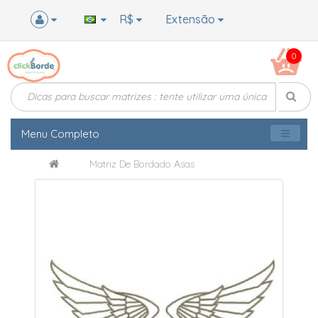
R$
Extensão
0
Menu Completo
Matriz De Bordado Asas