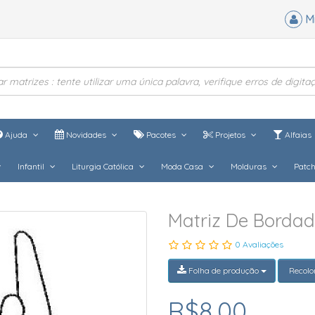
M
Ajuda
Novidades
Pacotes
Projetos
Alfaias
Infantil
Liturgia Católica
Moda Casa
Molduras
Patc
Matriz De Borda
0 Avaliações
Folha de produção
Recolo
R$8,00