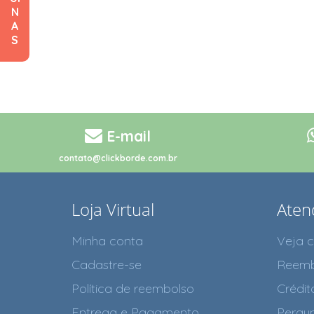
N
A
S
E-mail
contato@clickborde.com.br
Loja Virtual
Aten
Minha conta
Veja 
Cadastre-se
Reemb
Política de reembolso
Crédit
Entrega e Pagamento
Pergun