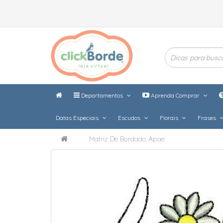
Departamentos
Aprenda Comprar
Datas Especiais
Escudos
Florais
Frases
Matriz De Bordado Apae