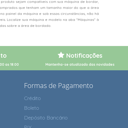
 produto sejam compatíveis com sua máquina de bordar,
s comprados que tenham um tamanho maior do que a área
o painel da máquina e sob essas circunstâncias, não há
veis. Localize sua máquina e modelo na aba "Máquinas" à
vidas sobre a área de bordado.
to
Notificações
00 as 18:00
Mantenha-se atualizado das novidades
Formas de Pagamento
Crédito
Boleto
Depósito Bancário
PIX