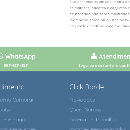
que as medidas em centímetro do
as matrizes, pacotes e conjunto
de bordado não serão mostrados n
reembolso, troca ou ajustes possí
esquerda da tela se você tiver dú
WhatsApp
Atendimen
55 11 4321-3531
Segunda a sexta-feira das 9:
dimento
Click Borde
como Comprar
Novidades
olso
Quem Somos
o Pré Pago
Galeria de Trabalho
tas Frequentes
Matrizes Personalizadas