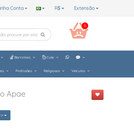
inha Conta
R$
Extensão
0
Barrinhas
Cute
hes
Profissões
Religiosos
Veículos
do Apae
rir