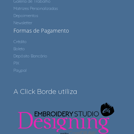
Galeria de Trabalho
Matrizes Personalizadas
Depoimentos
Newsletter
Formas de Pagamento
Crédito
Boleto
Depósito Bancário
PIX
Paypal
A Click Borde utiliza