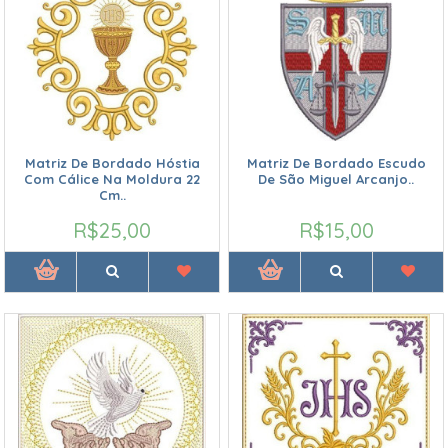
Matriz De Bordado Hóstia
Matriz De Bordado Escudo
Com Cálice Na Moldura 22
De São Miguel Arcanjo..
Cm..
R$25,00
R$15,00