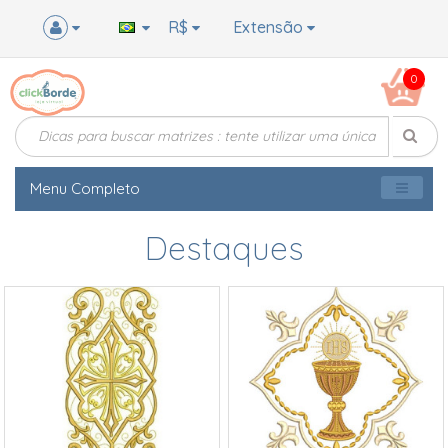
R$
Extensão
0
Menu Completo
Destaques