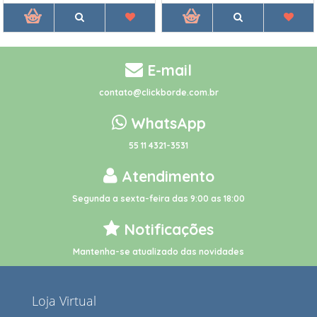
E-mail
contato@clickborde.com.br
WhatsApp
55 11 4321-3531
Atendimento
Segunda a sexta-feira das 9:00 as 18:00
Notificações
Mantenha-se atualizado das novidades
Loja Virtual