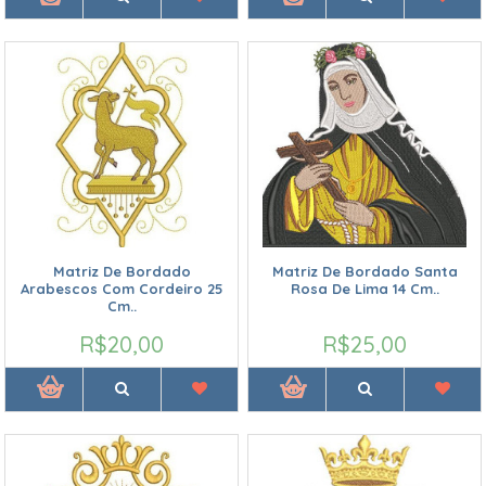
Matriz De Bordado
Matriz De Bordado Santa
Arabescos Com Cordeiro 25
Rosa De Lima 14 Cm..
Cm..
R$20,00
R$25,00