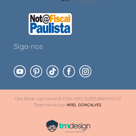
Siga-nos
Click Borde Loja Virtual © 2026. CNPJ: 20.550.684/0001-02
Desenvolvido por
ARIEL GONÇALVES
.