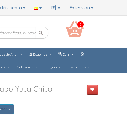
Mi cuenta
R$
Extension
0
gos de Altar
Esquinas
Cute
hes
Profesiones
Religiosos
Vehículos
dado Yuca Chico
orear