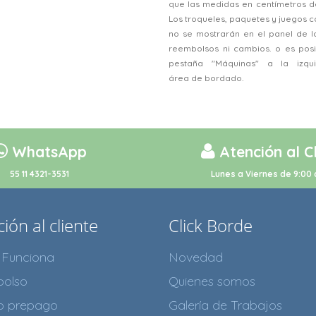
que las medidas en centímetros d
Los troqueles, paquetes y juegos
no se mostrarán en el panel de l
reembolsos ni cambios. o es posi
pestaña "Máquinas" a la izqu
área de bordado.
WhatsApp
Atención al C
55 11 4321-3531
Lunes a Viernes de 9:00 
ión al cliente
Click Borde
Funciona
Novedad
olso
Quienes somos
to prepago
Galería de Trabajos