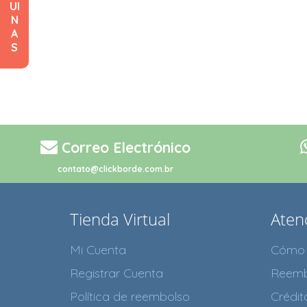
UI
N
A
S
Correo Electrónico
contato@clickborde.com.br
Tienda Virtual
Atenc
Mi Cuenta
Cómo 
Registrar Cuenta
Reemb
Política de reembolso
Crédi