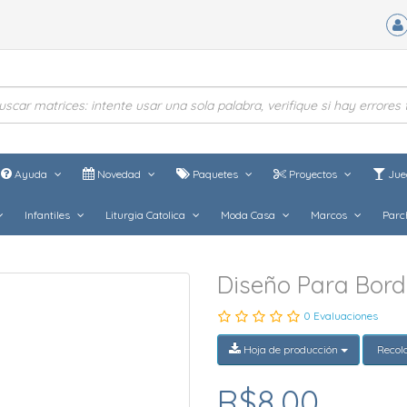
Ayuda
Novedad
Paquetes
Proyectos
Jue
Infantiles
Liturgia Catolica
Moda Casa
Marcos
Parc
Diseño Para Bor
0 Evaluaciones
Hoja de producción
Recol
R$8,00