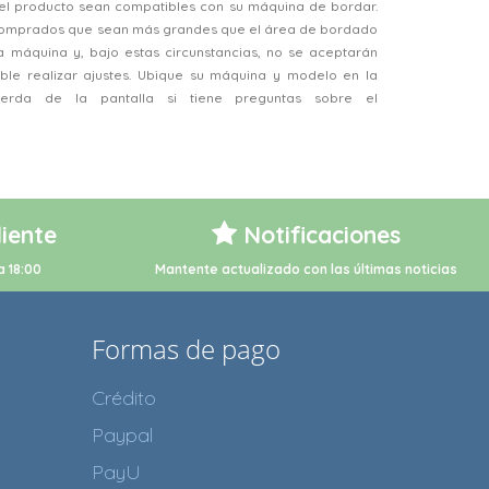
el producto sean compatibles con su máquina de bordar.
 comprados que sean más grandes que el área de bordado
a máquina y, bajo estas circunstancias, no se aceptarán
ble realizar ajustes. Ubique su máquina y modelo en la
ierda de la pantalla si tiene preguntas sobre el
liente
Notificaciones
a 18:00
Mantente actualizado con las últimas noticias
Formas de pago
Crédito
Paypal
PayU