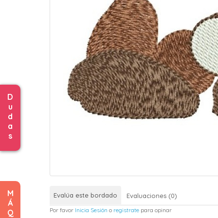
D
u
d
a
s
M
Evalúa este bordado
Evaluaciones (0)
Á
Por favor
Inicia Sesión
o
registrate
para opinar
Q