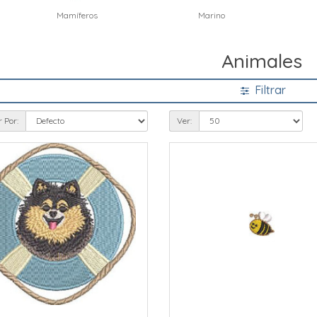
os
Marino
Mariposas
Animales
Filtrar
 Por:
Ver: