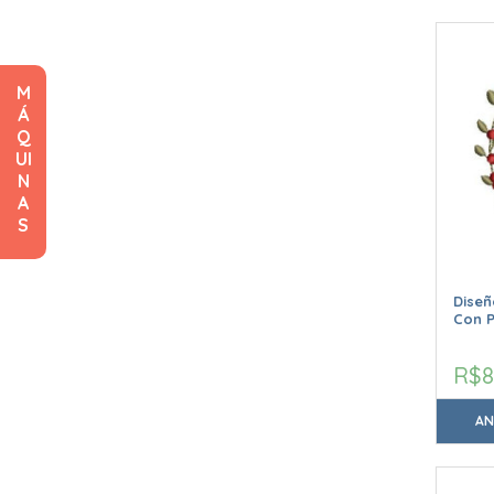
M
Á
Q
UI
N
A
S
Dise
Con P
R$8
AN