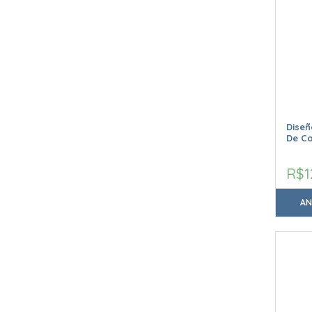
Dise
De C
R$1
AN