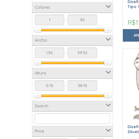
Dise
Tipo 
Colores
-
R$1
AN
Ancho
-
Altura
-
Search
Diseñ
Price
Silue