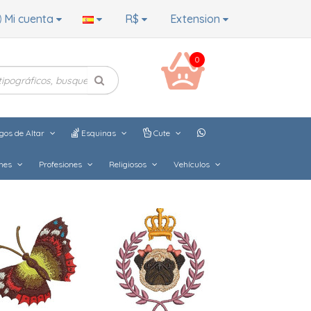
Mi cuenta
R$
Extension
0
gos de Altar
Esquinas
Cute
hes
Profesiones
Religiosos
Vehículos