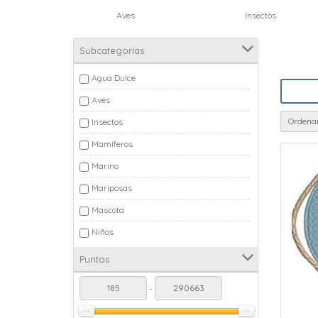
Aves
Insectos
Mamífer
Subcategorías
Agua Dulce
Aves
Ordenar
Insectos
Mamíferos
Marino
Mariposas
Mascota
Niños
Puntos
-