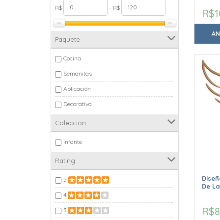
R$
- R$
R$1
AN
Paquete
Cocina
Semanitas
Aplicación
Decorativo
Colección
infante
Rating
Dise
5
De La
4
R$8
3