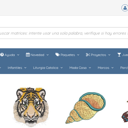
Ayuda
Novedad
Paquetes
Proyectos
Jue
Infantiles
Liturgia Catolica
Moda Casa
Marcos
Parc