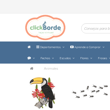
Departamentos
Aprende a Comprar
Fechas
Escudos
Flores
Frases
Animales