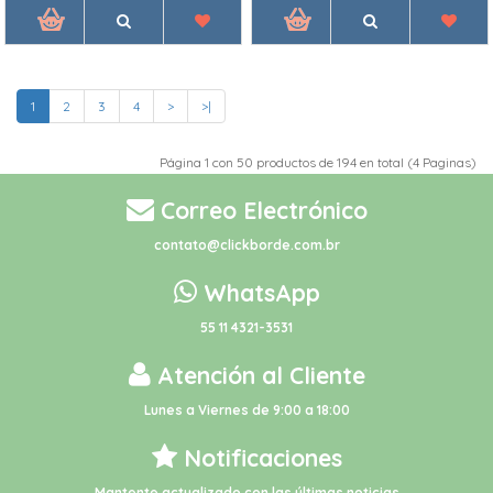
1
2
3
4
>
>|
Página 1 con 50 productos de 194 en total (4 Paginas)
Correo Electrónico
contato@clickborde.com.br
WhatsApp
55 11 4321-3531
Atención al Cliente
Lunes a Viernes de 9:00 a 18:00
Notificaciones
Mantente actualizado con las últimas noticias