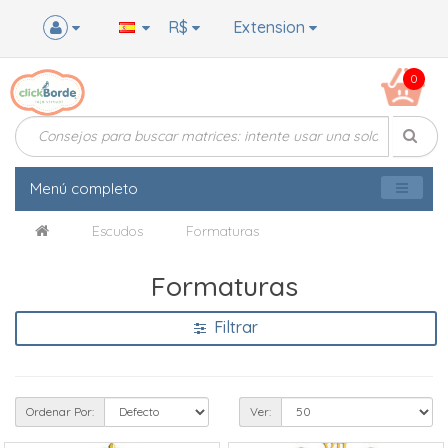
R$
Extension
0
Menú completo
Escudos
Formaturas
Formaturas
Filtrar
Ordenar Por:
Ver: