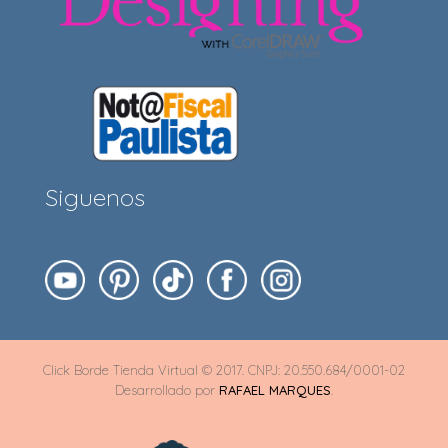
Siguenos
Click Borde Tienda Virtual © 2017. CNPJ: 20.550.684/0001-02
Desarrollado por
RAFAEL MARQUES
.