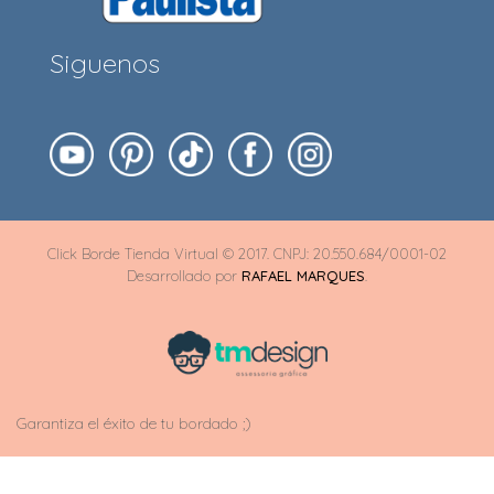
Siguenos
Click Borde Tienda Virtual © 2017. CNPJ: 20.550.684/0001-02
Desarrollado por
RAFAEL MARQUES
.
Garantiza el éxito de tu bordado ;)